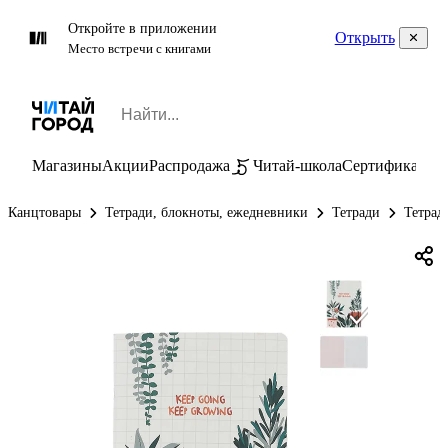
Откройте в приложении
Открыть
Место встречи с книгами
Магазины
Акции
Распродажа
Читай-школа
Сертификаты
П
Канцтовары
Тетради, блокноты, ежедневники
Тетради
Тетрад