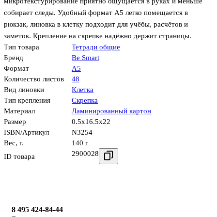
микротекстурирование приятно ощущается в руках и меньше
собирает следы. Удобный формат A5 легко помещается в
рюкзак, линовка в клетку подходит для учёбы, расчётов и
заметок. Крепление на скрепке надёжно держит страницы.
Тип товара
Тетради общие
Бренд
Be Smart
Формат
А5
Количество листов
48
Вид линовки
Клетка
Тип крепления
Скрепка
Материал
Ламинированный картон
Размер
0.5x16.5x22
ISBN/Артикул
N3254
Вес, г.
140 г
2900028
ID товара
8 495 424-84-44