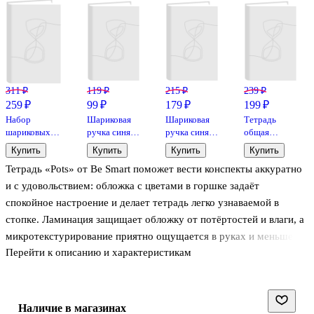
311 ₽
119 ₽
215 ₽
239 ₽
259 ₽
99 ₽
179 ₽
199 ₽
Набор
Шариковая
Шариковая
Тетрадь
шариковых
ручка синяя
ручка синяя
общая
ручек 6
0,5 мм,
0,7 мм, Grace,
«Морской
Купить
Купить
Купить
Купить
цветов 0,7 мм,
Softness, Yoi,
Yoi, в
берег», 34
Тетрадь «Pots» от Be Smart поможет вести конспекты аккуратно
GoodMark
в
ассортименте
листа в
ассортименте
клетку, А5, в
и с удовольствием: обложка с цветами в горшке задаёт
ассортименте
спокойное настроение и делает тетрадь легко узнаваемой в
стопке. Ламинация защищает обложку от потёртостей и влаги, а
микротекстурирование приятно ощущается в руках и меньше
Перейти к описанию и характеристикам
собирает следы. Удобный формат A5 легко помещается в
рюкзак, линовка в клетку подходит для учёбы, расчётов и
заметок. Крепление на скрепке надёжно держит страницы.
Наличие в магазинах