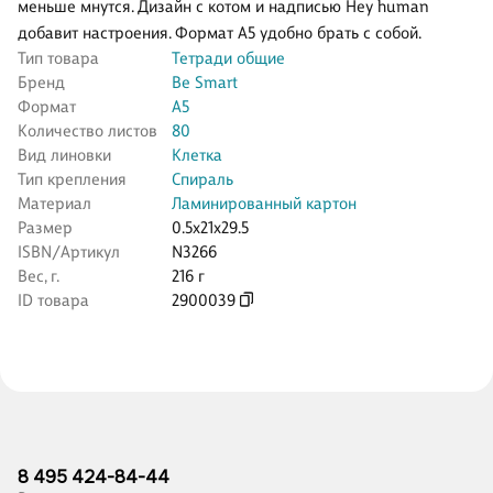
меньше мнутся. Дизайн с котом и надписью Hey human
добавит настроения. Формат А5 удобно брать с собой.
Тип товара
Тетради общие
Бренд
Be Smart
Формат
А5
Количество листов
80
Вид линовки
Клетка
Тип крепления
Спираль
Материал
Ламинированный картон
Размер
0.5x21x29.5
ISBN/Артикул
N3266
Вес, г.
216 г
ID товара
2900039
8 495 424-84-44