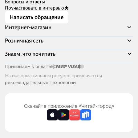
Вопросы и ответы
Поучаствовать в интервью
Написать обращение
Интернет-магазин
Акции
Розничная сеть
Распродажа
Доставка и оплата
Адреса магазинов
Знаем, что почитать
Программа лояльности
Книжный Дозор
Подарочные сертификаты
О компании
Скоро в продаже
Принимаем к оплате
Правила продажи
Читай-город для бизнеса
Эксклюзивные новинки
На информационном ресурсе применяются
Политика конфиденциальности
Хотите у нас работать?
Лучшие из лучших
рекомендательные технологии
.
Читай-журнал
Книжные циклы
Что ещё почитать?
Скачайте приложение «Читай-город»