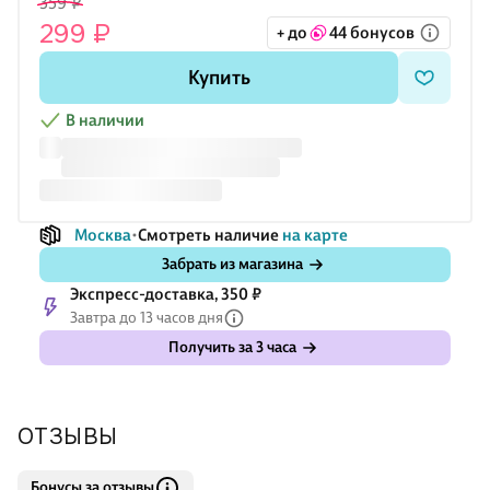
359 ₽
добавит настроения. Формат А5 удобно брать с собой.
299 ₽
+ до
44 бонусов
Купить
В наличии
Москва
Смотреть наличие
на карте
Забрать из магазина
Экспресс-доставка, 350 ₽
Завтра до 13 часов дня
Получить за 3 часа
ОТЗЫВЫ
Бонусы за отзывы