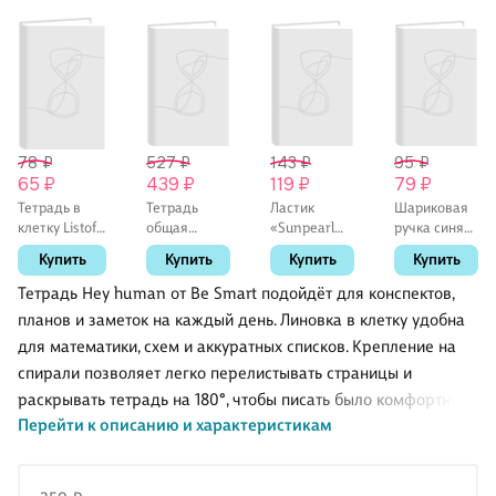
78 ₽
527 ₽
143 ₽
95 ₽
65 ₽
439 ₽
119 ₽
79 ₽
Тетрадь в
Тетрадь
Ластик
Шариковая
клетку Listoff
общая
«Sunpearl
ручка синяя
«Классическая
«Nude.
6541/40»,
1 мм, Round
Купить
Купить
Купить
Купить
серия» в
Растение»,
Koh-i-Noor,
Stic, Bic
ассортименте,
120 листов в
комбинированный
Тетрадь Hey human от Be Smart подойдёт для конспектов,
24 листа
клетку, А5 -
планов и заметок на каждый день. Линовка в клетку удобна
Be Smart
для математики, схем и аккуратных списков. Крепление на
спирали позволяет легко перелистывать страницы и
раскрывать тетрадь на 180°, чтобы писать было комфортно
Перейти к описанию и характеристикам
даже на маленькой парте. Ламинированная картонная
обложка защищает записи в сумке, а скруглённые углы
меньше мнутся. Дизайн с котом и надписью Hey human