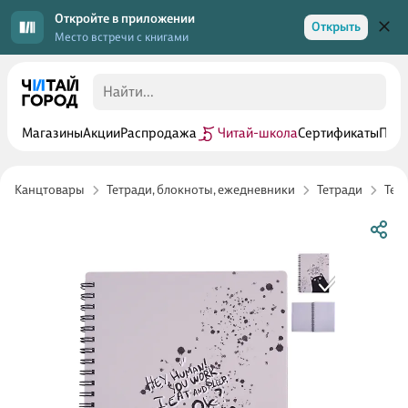
Откройте в приложении
Открыть
Место встречи с книгами
Магазины
Акции
Распродажа
Читай-школа
Сертификаты
Прог
Канцтовары
Тетради, блокноты, ежедневники
Тетради
Тет