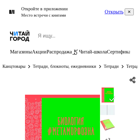
Откройте в приложении
Открыть
Место встречи с книгами
Магазины
Акции
Распродажа
Читай-школа
Сертификаты
П
Канцтовары
Тетради, блокноты, ежедневники
Тетради
Тетрад
+3