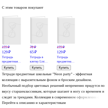
С этим товаром покупают
155 ₽
78 ₽
155 ₽
129 ₽
65 ₽
129 ₽
Тетрадь
Тетрадь в
Тетрадь
предметная
клетку Listoff
предметная
«Shades.
«Классическая
«Shades.
Купить
Купить
Купить
История» 48
серия» в
Литература»
Тетради предметные школьные "Neon party" - эффектная
листов в
ассортименте,
48 листов в
клетку, со
24 листа
линейку, со
коллекция с выразительным фоном и броским дизайном.
справочными
справочными
Необычный подбор цветовых решений непременно придутся по
материалами -
материалами
вкусу старшеклассникам, которые шагают в ногу со временем и
Listoff
- Listoff
следят за трендами. Коллекция в современном оформлении с
Перейти к описанию и характеристикам
преобладанием сочных и ярких оттенков становится выбором