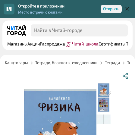
Откройте в приложении
Открыть
Место встречи с книгами
Магазины
Акции
Распродажа
Читай-школа
Сертификаты
Прог
Канцтовары
Тетради, блокноты, ежедневники
Тетради
Тет