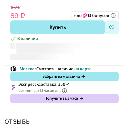
и решения задач.
107 ₽
89 ₽
+ до
13 бонусов
Удобный формат А5 легко помещается в рюкзак.
Купить
В наличии
Москва
Смотреть наличие
на карте
Забрать из магазина
Экспресс-доставка, 350 ₽
Сегодня до 13 часов дня
Получить за 3 часа
ОТЗЫВЫ