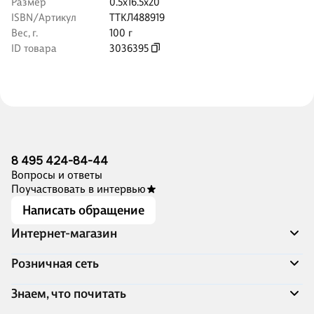
Размер
0.5x16.5x20
ISBN/Артикул
ТТКЛ488919
Вес, г.
100 г
ID товара
3036395
8 495 424-84-44
Вопросы и ответы
Поучаствовать в интервью
Написать обращение
Интернет-магазин
Акции
Розничная сеть
Распродажа
Доставка и оплата
Адреса магазинов
Знаем, что почитать
Программа лояльности
Книжный Дозор