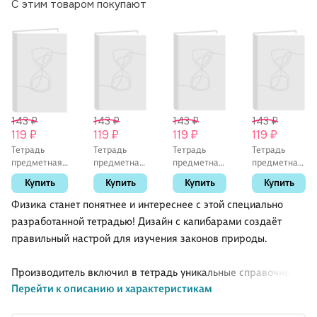
С этим товаром покупают
143 ₽
143 ₽
143 ₽
143 ₽
119 ₽
119 ₽
119 ₽
119 ₽
Тетрадь
Тетрадь
Тетрадь
Тетрадь
предметная
предметная
предметная
предметная
«Scientific.
«Scientific.
«Scientific.
«Scientific.
Купить
Купить
Купить
Купить
Английский
Русский
История» 48
Литература»
язык» 48
язык» 48
листов в
48 листов в
Физика станет понятнее и интереснее с этой специально
листов в
листов в
клетку, со
линейку, со
разработанной тетрадью! Дизайн с капибарами создаёт
клетку, со
линейку, со
справочными
справочными
правильный настрой для изучения законов природы.
справочными
справочными
материалами
материалами
материалами
материалами
- Listoff
- Listoff
- Listoff
- Listoff
Производитель включил в тетрадь уникальные справочные
Перейти к описанию и характеристикам
материалы. 48 листов белоснежной бумаги в чёткую клетку
отлично подходят для записи формул, построения графиков