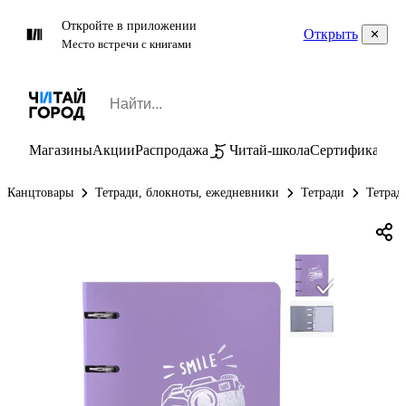
Откройте в приложении
Открыть
Место встречи с книгами
Магазины
Акции
Распродажа
Читай-школа
Сертификаты
П
Канцтовары
Тетради, блокноты, ежедневники
Тетради
Тетрад