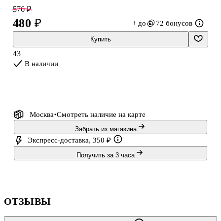
серебряная фольга добавляет выразительный акцент. Квадратный
576 ₽
корешок и скруглённые углы помогают тетради дольше
480 ₽
+ до
72 бонусов
сохранять опрятный вид.
Купить
43
В наличии
Москва
Смотреть наличие
на карте
Забрать из магазина
Экспресс-доставка, 350 ₽
Получить за 3 часа
ОТЗЫВЫ