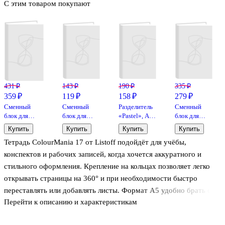
С этим товаром покупают
431 ₽
143 ₽
190 ₽
335 ₽
359 ₽
119 ₽
158 ₽
279 ₽
Сменный
Сменный
Разделитель
Сменный
блок для
блок для
«Pastel», А5,
блок для
тетрадей
тетрадей, 80
3 цвета, Yoi
тетрадей
Купить
Купить
Купить
Купить
«Цветной»
листов в
«Hey
Тетрадь ColourMania 17 от Listoff подойдёт для учёбы,
120 листов в
клетку,
Human» 50
клетку, А5,
белый, А5,
листов в
конспектов и рабочих записей, когда хочется аккуратного и
InFolio
Make your
клетку, А5,
стильного оформления. Крепление на кольцах позволяет легко
Mark
Be Smart
открывать страницы на 360° и при необходимости быстро
переставлять или добавлять листы. Формат А5 удобно брать с
Перейти к описанию и характеристикам
собой, линовка в клетку пригодится для математики, планов и
заметок. Обложка с ламинацией soft touch приятна на ощупь,