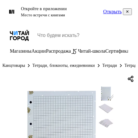
Откройте в приложении
Открыть
Место встречи с книгами
Магазины
Акции
Распродажа
Читай-школа
Сертификаты
П
Канцтовары
Тетради, блокноты, ежедневники
Тетради
Тетрад