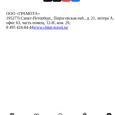
ООО «ГРАМОТА»
195277
г.Санкт-Петербург,
,
Пироговская наб., д. 21, литера А,
офис 63, часть помещ. 12-Н, ком. 29
,
8 495 424-84-44
www.chitai-gorod.ru/