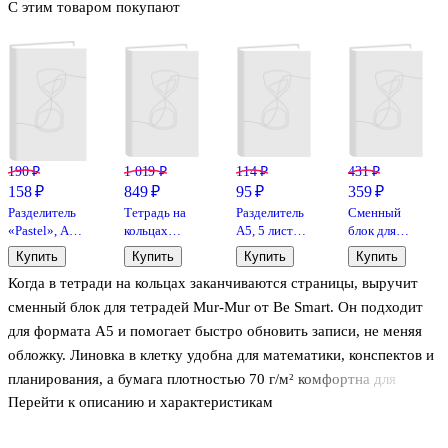
С этим товаром покупают
190 ₽
1 019 ₽
114 ₽
431 ₽
158 ₽
849 ₽
95 ₽
359 ₽
Разделитель
Тетрадь на
Разделитель
Сменный
«Pastel», А5,
кольцах
А5, 5 листов,
блок для
3 цвета, Yoi
«Кувшинки»
цветной,
тетрадей
Купить
Купить
Купить
Купить
120 листов в
Hatber
«Black Cats»
Когда в тетради на кольцах заканчиваются страницы, выручит
клетку, А5,
80 листов в
сменный
клетку, А5,
сменный блок для тетрадей Mur-Mur от Be Smart. Он подходит
блок - Listoff
MESHU
для формата А5 и помогает быстро обновить записи, не меняя
обложку. Линовка в клетку удобна для математики, конспектов и
планирования, а бумага плотностью 70 г/м² комфортна для
Перейти к описанию и характеристикам
письма и аккуратно смотрится в тетради. Индивидуальная
упаковка защищает листы при хранении и переноске.