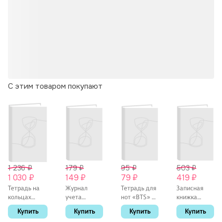
С этим товаром покупают
1 236 ₽
179 ₽
95 ₽
503 ₽
1 030 ₽
149 ₽
79 ₽
419 ₽
Тетрадь на
Журнал
Тетрадь для
Записная
кольцах
учета
нот «BTS» 8
книжка
«Emotion.
входящих
листов, А5,
«Чебурашка»
Купить
Купить
Купить
Купить
Розовый» 120
документов
скрепка -
А6, скрепка,