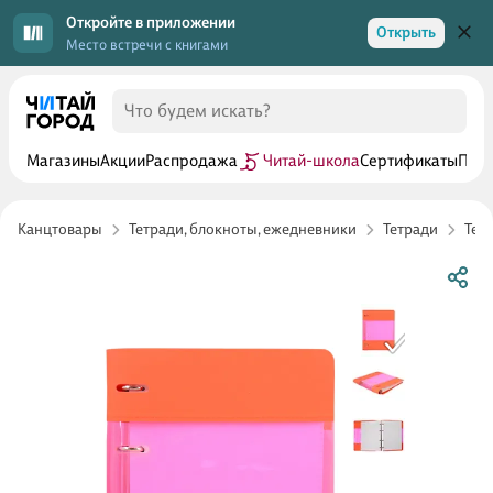
Откройте в приложении
Открыть
Место встречи с книгами
Магазины
Акции
Распродажа
Читай-школа
Сертификаты
Прог
Канцтовары
Тетради, блокноты, ежедневники
Тетради
Тет