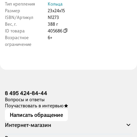
Тип крепления
Кольца
Размер
23x24x15
ISBN/Артикул
N1273
Вес, г.
388 г
ID товара
405686
Возрастное
6+
ограничение
8 495 424-84-44
Вопросы и ответы
Поучаствовать в интервью
Написать обращение
Интернет-магазин
Акции