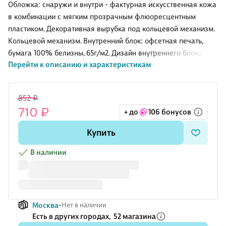
листов в
Эксмо
4 штуки,
Обложка: снаружи и внутри - фактурная искусственная кожа
клетку,
Эксмо
в комбинации с мягким прозрачным флюоресцентным
сменный
пластиком. Декоративная вырубка под кольцевой механизм.
блок - Infolio
Кольцевой механизм. Внутренний блок: офсетная печать,
бумага 100% белизны, 65г/м2. Дизайн внутреннего блока "в
Перейти к описанию и характеристикам
клетку"
852 ₽
710 ₽
+ до
106 бонусов
Купить
В наличии
Москва
Нет в наличии
Есть в других городах,
52 магазина