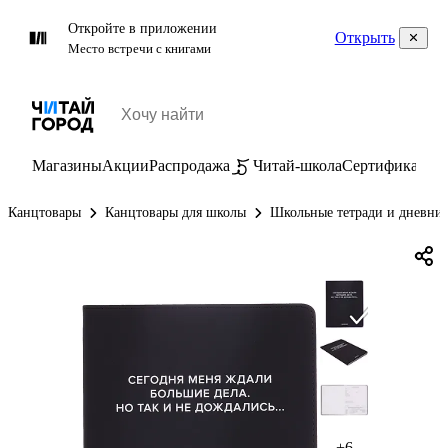
Откройте в приложении
Открыть
Место встречи с книгами
Магазины
Акции
Распродажа
Читай-школа
Сертификаты
П
Канцтовары
Канцтовары для школы
Школьные тетради и дневни
+6