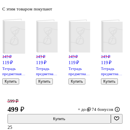
С этим товаром покупают
143 ₽
143 ₽
143 ₽
143 ₽
119 ₽
119 ₽
119 ₽
119 ₽
Тетрадь
Тетрадь
Тетрадь
Тетрадь
предметная
предметная
предметная
предметная
«Жабка.
«Жабка.
«Жабка.
«Жабка.
Купить
Купить
Купить
Купить
Биология» 48
История» 48
География»
Английский
листов в
листов в
48 листов в
язык» 48
клетку -
клетку -
клетку -
листов в
Listoff
Listoff
Listoff
клетку -
599 ₽
Listoff
499 ₽
+ до
74 бонусов
Купить
25