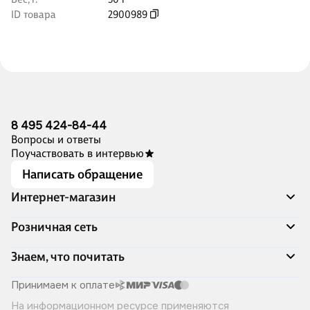
ID товара
2900989
8 495 424-84-44
Вопросы и ответы
Поучаствовать в интервью
Написать обращение
Интернет-магазин
Акции
Розничная сеть
Распродажа
Доставка и оплата
Адреса магазинов
Знаем, что почитать
Программа лояльности
Книжный Дозор
Подарочные сертификаты
О компании
Скоро в продаже
Принимаем к оплате
Правила продажи
Читай-город для бизнеса
Эксклюзивные новинки
На информационном ресурсе применяются
Политика конфиденциальности
Хотите у нас работать?