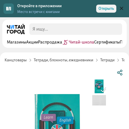
Откройте в приложении
Открыть
Место встречи с книгами
Магазины
Акции
Распродажа
Читай-школа
Сертификаты
Прог
Канцтовары
Тетради, блокноты, ежедневники
Тетради
Тет