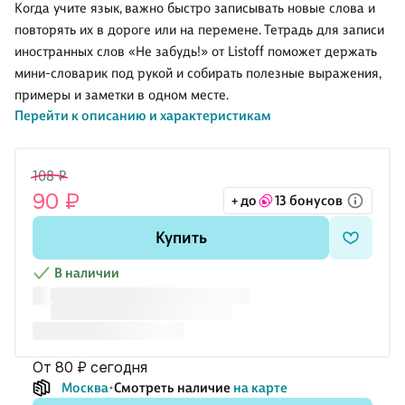
ассортименте,
«Маяк», 32
«Королевский
«Автобус»,
Когда учите язык, важно быстро записывать новые слова и
18 листов
листа в
корги», 48
32 листа в
повторять их в дороге или на перемене. Тетрадь для записи
крупную
листов в
крупную
иностранных слов «Не забудь!» от Listoff поможет держать
линейку, А6 -
мелкую
линейку, А6 -
Airis
клетку, А6 -
Airis
мини-словарик под рукой и собирать полезные выражения,
Listoff
примеры и заметки в одном месте.
Перейти к описанию и характеристикам
Компактный формат А6 удобно брать на уроки, курсы или в
путешествие. Обложка из мелованного картона с глянцевой
108 ₽
ламинацией защищает тетрадь от потёртостей и влаги,
90 ₽
+ до
13 бонусов
поэтому она аккуратно выглядит даже при ежедневном
использовании. Отличный вариант, чтобы не потерять ни
Купить
одного нового слова.
В наличии
от 80 ₽
сегодня
Москва
Смотреть наличие
на карте