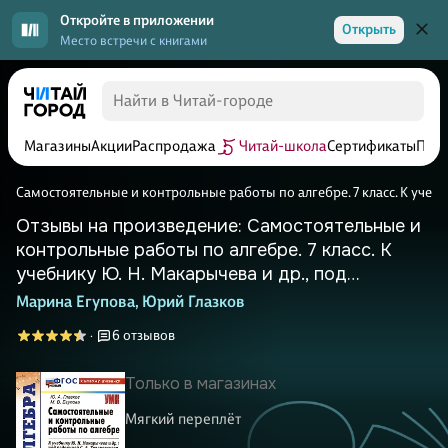
Откройте в приложении
Открыть
Место встречи с книгами
Магазины
Акции
Распродажа
Читай-школа
Сертификаты
Прог
Самостоятельные и контрольные работы по алгебре. 7 класс. К учебни
Отзывы на произведение: Самостоятельные и
контрольные работы по алгебре. 7 класс. К
учебнику Ю. Н. Макарычева и др., под
редакцией С. А. Теляковского "Математика.
Марина Егупова,
Юрий Глазков
Алгебра. 7 класс. Базовый уровень"
6 отзывов
·
Только в магазинах
Мягкий переплёт