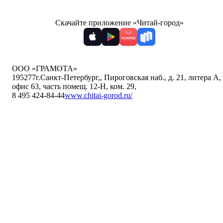
Скачайте приложение «Читай-город»
ООО «ГРАМОТА»
195277
г.Санкт-Петербург,
,
Пироговская наб., д. 21, литера А,
офис 63, часть помещ. 12-Н, ком. 29
,
8 495 424-84-44
www.chitai-gorod.ru/