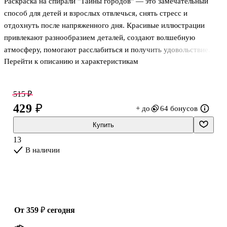
Раскраска на спирали "Тайны городов" — это замечательный
способ для детей и взрослых отвлечься, снять стресс и
отдохнуть после напряженного дня. Красивые иллюстрации
привлекают разнообразием деталей, создают волшебную
атмосферу, помогают расслабиться и получить удовольствие.
Перейти к описанию и характеристикам
Каждая картинка сопровождается стихотворением.
515 ₽
429 ₽
+ до
64 бонусов
Купить
13
В наличии
от 359 ₽
сегодня