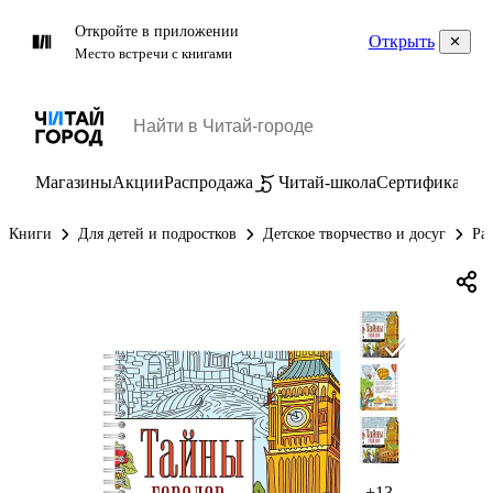
Откройте в приложении
Открыть
Место встречи с книгами
Магазины
Акции
Распродажа
Читай-школа
Сертификаты
П
Книги
Для детей и подростков
Детское творчество и досуг
Ра
+13