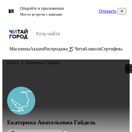
Откройте в приложении
Открыть
Место встречи с книгами
Магазины
Акции
Распродажа
Читай-школа
Сертификаты
П
Книги
Екатерина Гайдель
Екатерина Анатольевна Гайдель