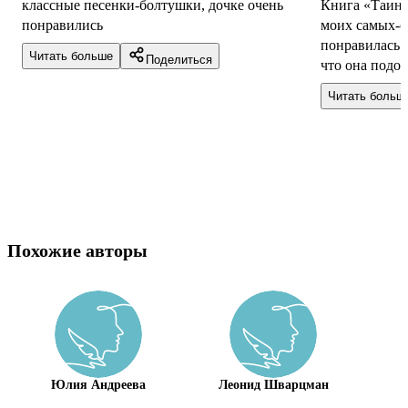
классные песенки-болтушки, дочке очень
Книга «Таинс
понравились
моих самых-с
понравилась м
Читать больше
Поделиться
что она подой
ее также прочи
Читать больш
Похожие авторы
Юлия Андреева
Леонид Шварцман