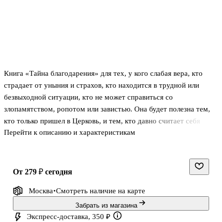
Книга «Тайна благодарения» для тех, у кого слабая вера, кто
страдает от уныния и страхов, кто находится в трудной или
безвыходной ситуации, кто не может справиться со
злопамятством, ропотом или завистью. Она будет полезна тем,
кто только пришел в Церковь, и тем, кто давно считает себя
Перейти к описанию и характеристикам
воцерковленным человеком, но чья молитва стала формальной, а
жизнь скучной и однообразной.
Примеры из жизни и практические рекомендации, приведенные в
книге, помогут читателю учиться благодарению в своей жизни и
от 279 ₽
сегодня
искренне восторгаться, постигая шаг за шагом эту тайну зрения
Москва
Смотреть наличие
на карте
Промысла и доверия Богу во всем.
Забрать из магазина
Экспресс-доставка, 350 ₽