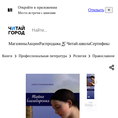
Откройте в приложении
Открыть
Место встречи с книгами
Магазины
Акции
Распродажа
Читай-школа
Сертификаты
П
Книги
Профессиональная литература
Религия
Православное х