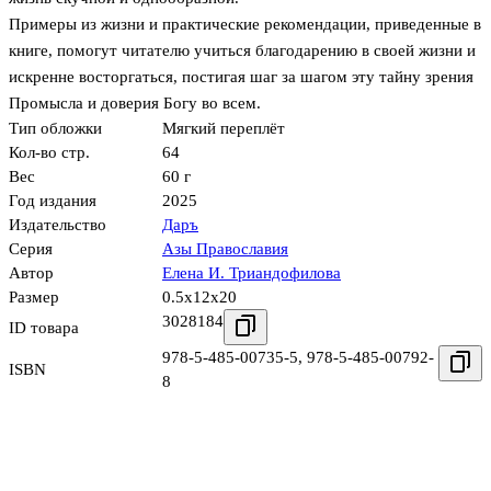
Примеры из жизни и практические рекомендации, приведенные в
книге, помогут читателю учиться благодарению в своей жизни и
искренне восторгаться, постигая шаг за шагом эту тайну зрения
Промысла и доверия Богу во всем.
Тип обложки
Мягкий переплёт
Кол-во стр.
64
Вес
60 г
Год издания
2025
Издательство
Даръ
Серия
Азы Православия
Автор
Елена И. Триандофилова
Размер
0.5x12x20
3028184
ID товара
978-5-485-00735-5
,
978-5-485-00792-
ISBN
8