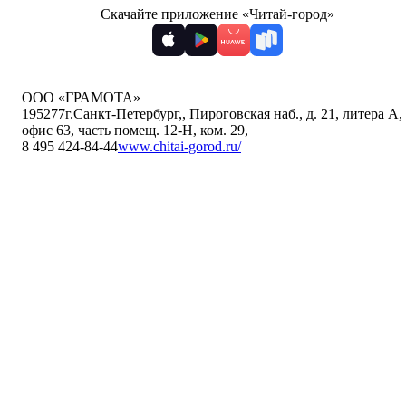
Скачайте приложение «Читай-город»
ООО «ГРАМОТА»
195277
г.Санкт-Петербург,
,
Пироговская наб., д. 21, литера А,
офис 63, часть помещ. 12-Н, ком. 29
,
8 495 424-84-44
www.chitai-gorod.ru/