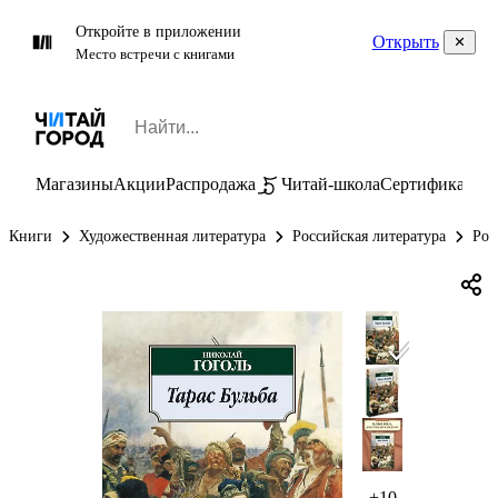
Откройте в приложении
Открыть
Место встречи с книгами
Магазины
Акции
Распродажа
Читай-школа
Сертификаты
П
Книги
Художественная литература
Российская литература
Рос
+10