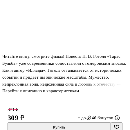
Читайте книгу, смотрите фильм! Повесть Н. В. Гоголя «Тарас
Бульба» уже современники сопоставляли с гомеровским эпосом.
Как и автор «Илиады», Гоголь отталкивается от исторических
событий и придает им эпические масштабы. Мужество,
непреклонная воля, недюжинная сила и любовь к отечеству —
Перейти к описанию и характеристикам
черты истинных героев в «Тарасе Бульбе». Может быть, поэтому
яркие образы, созданные Гоголем в этой повести, оказываются
столь привлекательными для читателей и вызывают желание
371 ₽
режиссеров вновь и вновь воплощать фантазию писателя на
309 ₽
+ до
46 бонусов
экране.
Купить