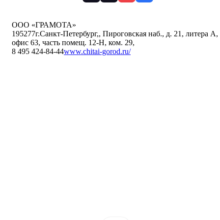
ООО «ГРАМОТА»
195277
г.Санкт-Петербург,
,
Пироговская наб., д. 21, литера А,
офис 63, часть помещ. 12-Н, ком. 29
,
8 495 424-84-44
www.chitai-gorod.ru/