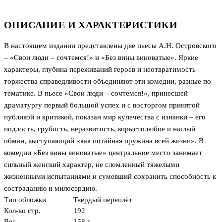
ОПИСАНИЕ И ХАРАКТЕРИСТИКИ
В настоящем издании представлены две пьесы А.Н. Островского
– «Свои люди – сочтемся!» и «Без вины виноватые». Яркие
характеры, глубина переживаний героев и неотвратимость
торжества справедливости объединяют эти комедии, разные по
тематике. В пьесе «Свои люди – сочтемся!», принесшей
драматургу первый большой успех и с восторгом принятой
публикой и критикой, показан мир купечества с изнанки – его
подлость, грубость, неразвитость, корыстолюбие и наглый
обман, выступающий «как потайная пружина всей жизни». В
комедии «Без вины виноватые» центральное место занимает
сильный женский характер, не сломленный тяжелыми
жизненными испытаниями и сумевший сохранить способность к
состраданию и милосердию.
Тип обложки
Твёрдый переплёт
Кол-во стр.
192
Вес
158 г