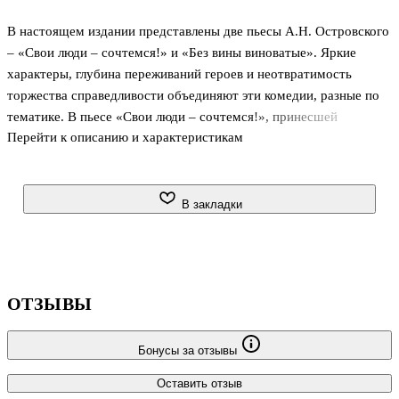
В настоящем издании представлены две пьесы А.Н. Островского
– «Свои люди – сочтемся!» и «Без вины виноватые». Яркие
характеры, глубина переживаний героев и неотвратимость
торжества справедливости объединяют эти комедии, разные по
тематике. В пьесе «Свои люди – сочтемся!», принесшей
Перейти к описанию и характеристикам
драматургу первый большой успех и с восторгом принятой
публикой и критикой, показан мир купечества с изнанки – его
подлость, грубость, неразвитость, корыстолюбие и наглый
обман, выступающий «как потайная пружина всей жизни». В
В закладки
комедии «Без вины виноватые» центральное место занимает
сильный женский характер, не сломленный тяжелыми
жизненными испытаниями и сумевший сохранить способность к
состраданию и милосердию.
ОТЗЫВЫ
Бонусы за отзывы
Оставить отзыв