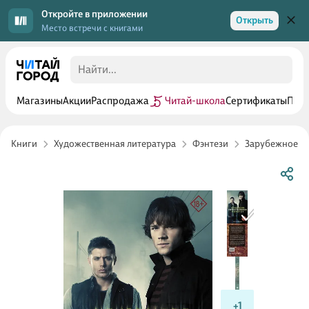
Откройте в приложении
Открыть
Место встречи с книгами
Магазины
Акции
Распродажа
Читай-школа
Сертификаты
Прог
Книги
Художественная литература
Фэнтези
Зарубежное ф
+1