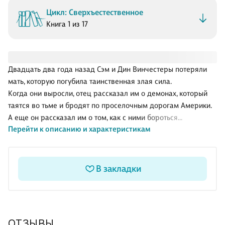
Цикл: Сверхъестественное
Книга 1 из 17
Двадцать два года назад Сэм и Дин Винчестеры потеряли
мать, которую погубила таинственная злая сила.
Когда они выросли, отец рассказал им о демонах, который
таятся во тьме и бродят по проселочным дорогам Америки.
А еще он рассказал им о том, как с ними бороться…
Перейти к описанию и характеристикам
…Сэм и Дин отправляются в Нью-Йорк, чтобы помочь
местному рокеру, чей дом осаждают призраки.
Но не успели они выяснить, чего хочет разбушевавшееся
В закладки
привидение, похожее на рокершу 1980-х годов, как их
внимание
привлекает произошедшее в том же районе жестокое
убийство двух студентов. Это преступление, слишком
ОТЗЫВЫ