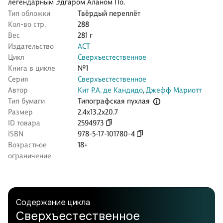
легендарным Эдгаром Аланом По.
Тип обложки
Твёрдый переплёт
Кол-во стр.
288
Вес
281 г
Издательство
АСТ
Цикл
Сверхъестественное
Книга в цикле
№1
Серия
Сверхъестественное
Автор
Кит Р.А. де Кандидо
,
Джефф Мариотт
Типографская пухлая
Тип бумаги
Размер
2.4x13.2x20.7
ID товара
2594973
ISBN
978-5-17-101780-4
Возрастное
18+
ограничение
Содержание цикла
Сверхъестественное