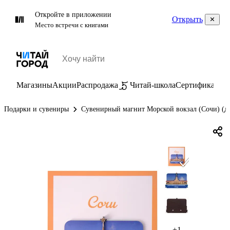
Откройте в приложении
Открыть
Место встречи с книгами
Магазины
Акции
Распродажа
Читай-школа
Сертификаты
П
Подарки и сувениры
Сувенирный магнит Морской вокзал (Сочи) (д
+1