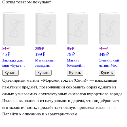
С этим товаром покупают
54 ₽
239 ₽
95 ₽
419 ₽
45 ₽
199 ₽
79 ₽
349 ₽
Закладка для
Магнитные
Магнит
Сувенирный
книг «Букет
закладки
большой
магнит Море
сухоцветов»,
«Коты
Беседка,чайки,дельфин
(Сочи)
Купить
Купить
Купить
Купить
пластик
Таро», 4
(винил)
(дерево)
Сувенирный магнит «Морской вокзал (Сочи)» — изысканный
штуки
(Сочи) (030-
(СчМр1)
1-135-D1)
памятный предмет, позволяющий сохранить образ одного из
самых узнаваемых архитектурных символов курортного города.
Изделие выполнено из натурального дерева, что подчёркивает
его экологичность, придаёт тактильную привлекательность и
Перейти к описанию и характеристикам
неповторимый шарм ручной работы. Магнит станет достойным
сувениром для туристов и выразительным элементом