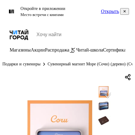
Откройте в приложении
Открыть
Место встречи с книгами
Магазины
Акции
Распродажа
Читай-школа
Сертификаты
П
Подарки и сувениры
Сувенирный магнит Море (Сочи) (дерево) (Сч