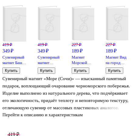
419 ₽
419 ₽
227 ₽
227 ₽
349 ₽
349 ₽
189 ₽
189 ₽
Сувенирный
Сувенирный
Магнит
Магнит Вид
магнит Башня
магнит
Морской
на город
(Сочи)
Красная
вокзал закат
фото (70х85)
Купить
Купить
Купить
Купить
(дерево)
поляна
фото (70х85)
(Сочи)
Сувенирный магнит «Море (Сочи)» — изысканный памятный
(СчБшн1)
(Сочи)
(Сочи)
(1188938)
(дерево)
(1188939)
подарок, воплощающий очарование черноморского побережья.
(СчКрсп1)
Изделие выполнено из натурального дерева, что подчёркивает
его экологичность, придаёт теплоту и неповторимую текстуру,
отличающую сувенир от массовых пластиковых аналогов.
Перейти к описанию и характеристикам
419 ₽