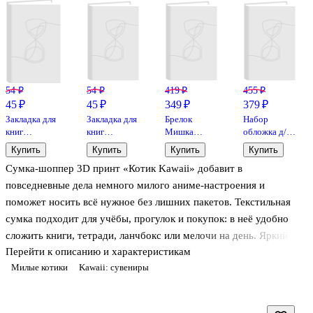
54 ₽
54 ₽
419 ₽
455 ₽
45 ₽
45 ₽
349 ₽
379 ₽
Закладка для
Закладка для
Брелок
Набор
книг
книг
Мишка
обложка д/
«Капибара на
«Геймер»,
прозрачный
паспорта и
Купить
Купить
Купить
Купить
отдыхе»,
пластик, Yoi
с гелем
чехол д/
Сумка-шоппер 3D принт «Котик Kawaii» добавит в
пластик
(ПВХ) (6 см)
карточек
Отважный
повседневные дела немного милого аниме-настроения и
котошественник
поможет носить всё нужное без лишних пакетов. Текстильная
сумка подходит для учёбы, прогулок и покупок: в неё удобно
сложить книги, тетради, ланчбокс или мелочи на день. Яркий 3D-
Перейти к описанию и характеристикам
принт с котиком в стиле kawaii делает аксессуар заметным и
Милые котики
Kawaii: сувениры
легко сочетается с повседневной одеждой. Отличный вариант
для поклонников аниме и манги и для небольшого подарка.