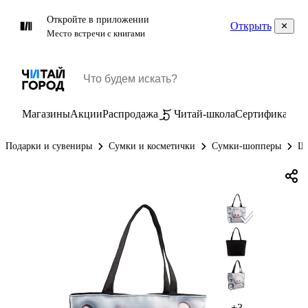
Откройте в приложении
Открыть
Место встречи с книгами
Магазины
Акции
Распродажа
Читай-школа
Сертификаты
П
Подарки и сувениры
Сумки и косметички
Сумки-шопперы
Шо
+3