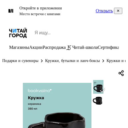
Откройте в приложении
Открыть
Место встречи с книгами
Магазины
Акции
Распродажа
Читай-школа
Сертификаты
П
Подарки и сувениры
Кружки, бутылки и ланч-боксы
Кружки и с