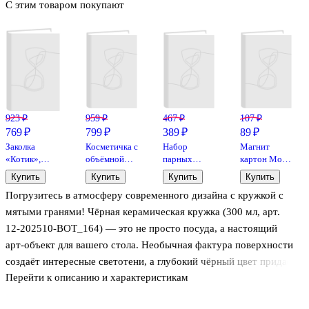
С этим товаром покупают
923 ₽
959 ₽
467 ₽
107 ₽
769 ₽
799 ₽
389 ₽
89 ₽
Заколка
Косметичка с
Набор
Магнит
«Котик»,
объёмной
парных
картон Мост
пластик,
ручкой
браслетов с
Амурское
Купить
Купить
Купить
Купить
Lafilaf
«Полоски»
подвеской
чудо
Погрузитесь в атмосферу современного дизайна с кружкой с
(черная)
«Сердечки»
(Хабаровск)
(плюш)
(Lafilaf)
(МК/128/005)
мятыми гранями! Чёрная керамическая кружка (300 мл, арт.
(23х14см)
12‑202510‑BOT_164) — это не просто посуда, а настоящий
арт‑объект для вашего стола. Необычная фактура поверхности
создаёт интересные светотени, а глубокий чёрный цвет придаёт
Перейти к описанию и характеристикам
элегантность и строгость. Держать её в руках — одно
удовольствие: эргономичная форма и приятная на ощупь