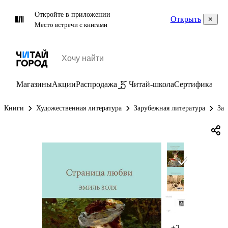
Откройте в приложении
Открыть
Место встречи с книгами
Магазины
Акции
Распродажа
Читай-школа
Сертификаты
П
Книги
Художественная литература
Зарубежная литература
Зар
+2