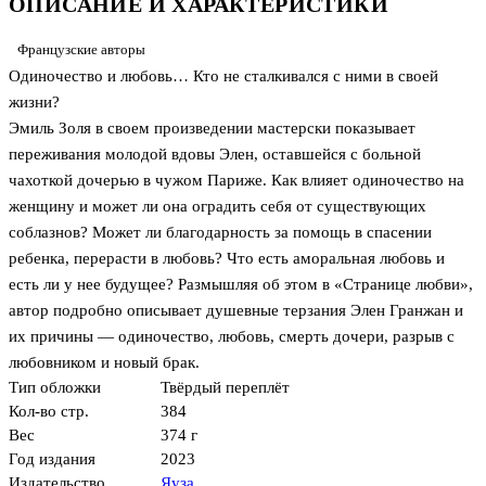
ОПИСАНИЕ И ХАРАКТЕРИСТИКИ
Французские авторы
Одиночество и любовь… Кто не сталкивался с ними в своей
жизни?
Эмиль Золя в своем произведении мастерски показывает
переживания молодой вдовы Элен, оставшейся с больной
чахоткой дочерью в чужом Париже. Как влияет одиночество на
женщину и может ли она оградить себя от существующих
соблазнов? Может ли благодарность за помощь в спасении
ребенка, перерасти в любовь? Что есть аморальная любовь и
есть ли у нее будущее? Размышляя об этом в «Странице любви»,
автор подробно описывает душевные терзания Элен Гранжан и
их причины — одиночество, любовь, смерть дочери, разрыв с
любовником и новый брак.
Тип обложки
Твёрдый переплёт
Кол-во стр.
384
Вес
374 г
Год издания
2023
Издательство
Яуза