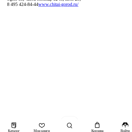
8 495 424-84-44
www.chitai-gorod.ru/
Каталог
Мои книги
Корзина
Войти