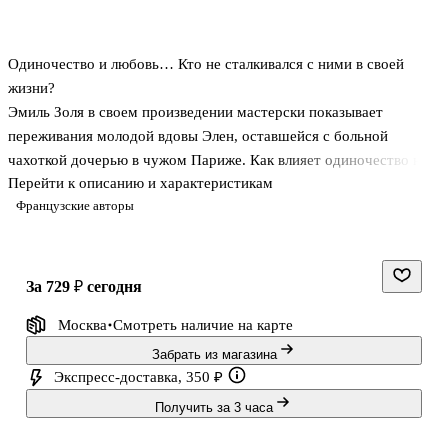
Одиночество и любовь… Кто не сталкивался с ними в своей
жизни?
Эмиль Золя в своем произведении мастерски показывает
переживания молодой вдовы Элен, оставшейся с больной
чахоткой дочерью в чужом Париже. Как влияет одиночество на
Перейти к описанию и характеристикам
женщину и может ли она оградить себя от существующих
Французские авторы
соблазнов? Может ли благодарность за помощь в спасении
ребенка, перерасти в любовь? Что есть аморальная любовь и
есть ли у нее будущее? Размышляя об этом в «Странице любви»,
автор подробно описывает душевные терзания Элен Гранжан и
за 729 ₽
сегодня
их причины — одиночество, любовь, смерть дочери, разрыв с
Москва
Смотреть наличие
на карте
любовником и новый брак.
Забрать из магазина
Экспресс-доставка, 350 ₽
Получить за 3 часа