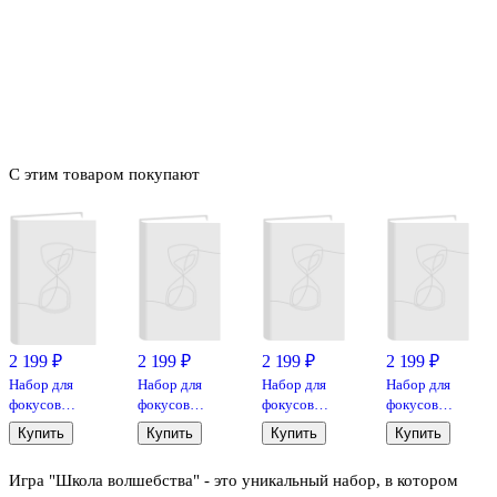
С этим товаром покупают
2 199 ₽
2 199 ₽
2 199 ₽
2 199 ₽
Набор для
Набор для
Набор для
Набор для
фокусов
фокусов
фокусов
фокусов
«Волшебные
«Кристальная
«Превращение
«Волшебная
Купить
Купить
Купить
Купить
пики», Step
коробочка»,
бумаги в
бутылка»,
puzzle
Step puzzle
монету»,
Step puzzle
Игра "Школа волшебства" - это уникальный набор, в котором
Step puzzle