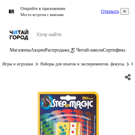
Откройте в приложении
Открыть
Место встречи с книгами
Магазины
Акции
Распродажа
Читай-школа
Сертификаты
П
Игры и игрушки
Наборы для опытов и экспериментов, фокусы
Н