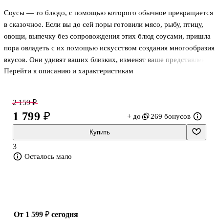
Соусы — то блюдо, с помощью которого обычное превращается
в сказочное. Если вы до сей поры готовили мясо, рыбу, птицу,
овощи, выпечку без сопровождения этих блюд соусами, пришла
пора овладеть с их помощью искусством создания многообразия
вкусов. Они удивят ваших близких, изменят ваше представление
Перейти к описанию и характеристикам
о еде, они перевернут сознание и заставят забыть, что
приготовление еды — скучное дело! Но для этого нужно сначала
понять основу блюда: что такое эмульсия, какие вкусы
2 159 ₽
предлагаются (кислый, горький, сладкий и соленый, кисло-
1 799 ₽
+ до
269 бонусов
сладкий), для чего нужны бульоны, каковы основные продукты и
рецепты. А после вы начинаете готовить известные соусы,
Купить
которые пошагово описаны и проиллюстрированы в этой книге.
3
П
Осталось мало
от 1 599 ₽
сегодня