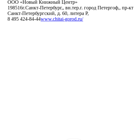
ООО «Новый Книжный Центр»
198516
г.Санкт-Петербург,
,
вн.тер.г. город Петергоф,
,
пр-кт
Санкт-Петербургский, д. 60, литера Р
,
8 495 424-84-44
www.chitai-gorod.ru/