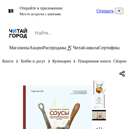
Откройте в приложении
Открыть
Место встречи с книгами
Магазины
Акции
Распродажа
Читай-школа
Сертификаты
П
Книги
Хобби и досуг
Кулинария
Поваренные книги. Сборник
+11