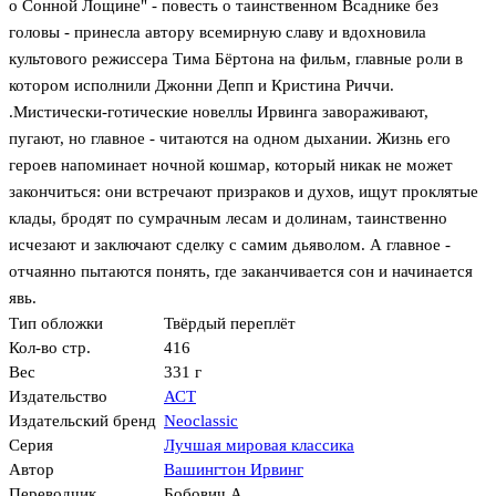
о Сонной Лощине" - повесть о таинственном Всаднике без
головы - принесла автору всемирную славу и вдохновила
культового режиссера Тима Бёртона на фильм, главные роли в
котором исполнили Джонни Депп и Кристина Риччи.
.Мистически-готические новеллы Ирвинга завораживают,
пугают, но главное - читаются на одном дыхании. Жизнь его
героев напоминает ночной кошмар, который никак не может
закончиться: они встречают призраков и духов, ищут проклятые
клады, бродят по сумрачным лесам и долинам, таинственно
исчезают и заключают сделку с самим дьяволом. А главное -
отчаянно пытаются понять, где заканчивается сон и начинается
явь.
Тип обложки
Твёрдый переплёт
Кол-во стр.
416
Вес
331 г
Издательство
АСТ
Издательский бренд
Neoclassic
Серия
Лучшая мировая классика
Автор
Вашингтон Ирвинг
Переводчик
Бобович А.