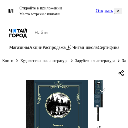
Откройте в приложении
Открыть
Место встречи с книгами
Магазины
Акции
Распродажа
Читай-школа
Сертификаты
П
Книги
Художественная литература
Зарубежная литература
Зар
+5