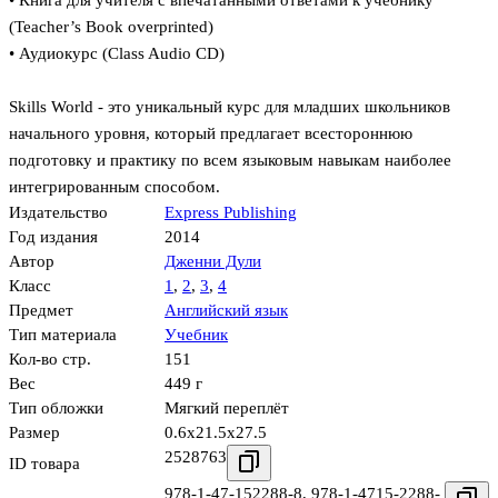
• Книга для учителя с впечатанными ответами к учебнику
(Teacher’s Book overprinted)
• Аудиокурс (Class Audio CD)
Skills World - это уникальный курс для младших школьников
начального уровня, который предлагает всестороннюю
подготовку и практику по всем языковым навыкам наиболее
интегрированным способом.
Издательство
Express Publishing
Год издания
2014
Автор
Дженни Дули
Класс
1
,
2
,
3
,
4
Предмет
Английский язык
Тип материала
Учебник
Кол-во стр.
151
Вес
449 г
Тип обложки
Мягкий переплёт
Размер
0.6x21.5x27.5
2528763
ID товара
978-1-47-152288-8
,
978-1-4715-2288-