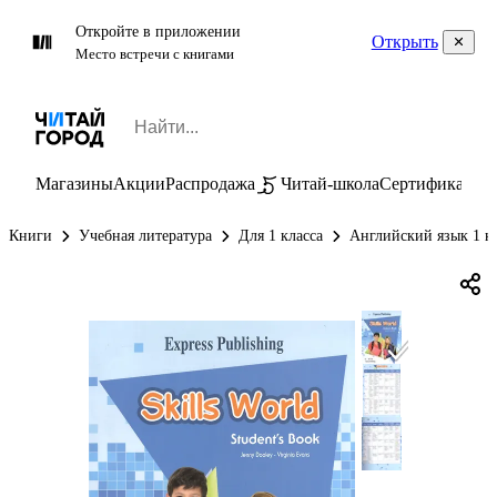
Откройте в приложении
Открыть
Место встречи с книгами
Магазины
Акции
Распродажа
Читай-школа
Сертификаты
П
Книги
Учебная литература
Для 1 класса
Английский язык 1 к