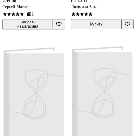
чтению
плакаты
Сергей Матвеев
Людмила Зотова
2
·
 Забрать

Купить
из магазина