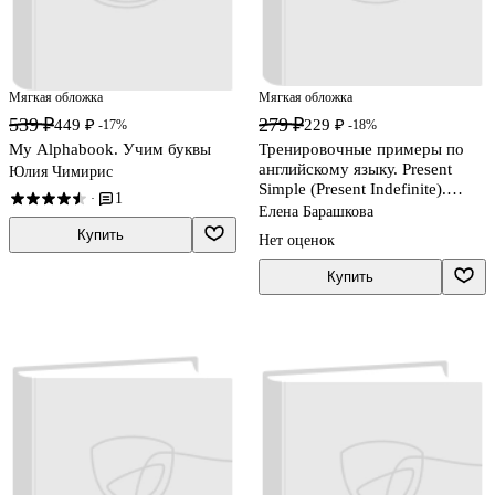
Мягкая обложка
Мягкая обложка
539 ₽
279 ₽
449 ₽
229 ₽
-17%
-18%
My Alphabook. Учим буквы
Тренировочные примеры по
английскому языку. Present
Юлия Чимирис
Simple (Present Indefinite).
1
·
ФГОС Новый
Елена Барашкова
Купить
Нет оценок
Купить