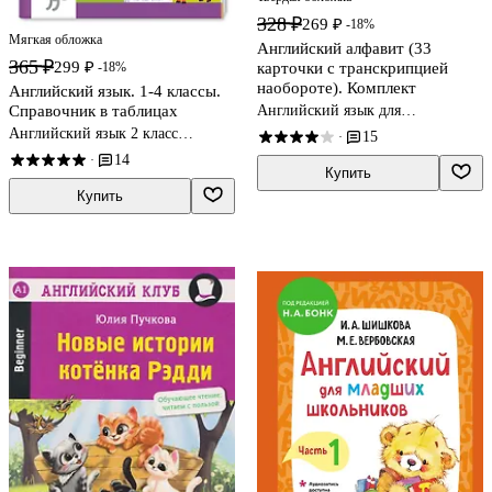
328 ₽
269 ₽
-18%
Мягкая обложка
Английский алфавит (33
365 ₽
299 ₽
-18%
карточки с транскрипцией
наобороте). Комплект
Английский язык. 1-4 классы.
Справочник в таблицах
Английский язык для
дошкольников
Английский язык 2 класс
15
·
учебные пособия
14
·
Купить
Купить