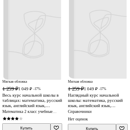
Мягкая обложка
Мягкая обложка
1 259 ₽
1 259 ₽
1 049 ₽
1 049 ₽
-17%
-17%
Весь курс начальной школы в
Наглядный курс начальной
таблицах: математика, русский
школы: математика, русский
язык, английский язык,
язык, английский язык,
окружающий мир
окружающий мир
Математика 2 класс учебные
Справочники
пособия
Нет оценок
Купить
Купить