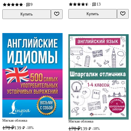
Берестова, Наталия Вакуленко
13
·
9
·
Купить
Купить
Мягкая обложка
Мягкая обложка
170 ₽
139 ₽
170 ₽
-18%
139 ₽
-18%