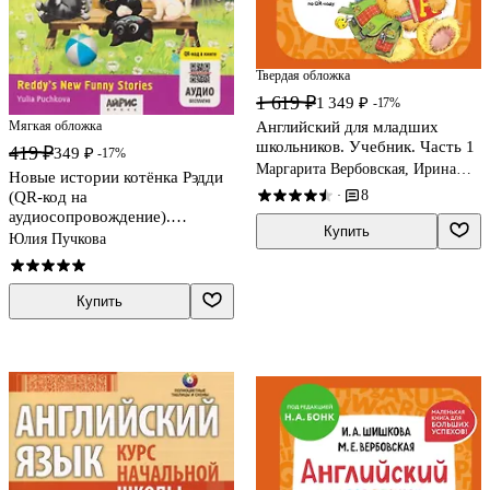
Твердая обложка
1 619 ₽
1 349 ₽
-17%
Английский для младших
Мягкая обложка
школьников. Учебник. Часть 1
419 ₽
349 ₽
-17%
Маргарита Вербовская, Ирина
Новые истории котёнка Рэдди
Шишкова
8
·
(QR-код на
аудиосопровождение).
Купить
Обучающее чтение
Юлия Пучкова
Купить