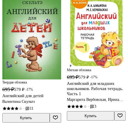
Мягкая обложка
695 ₽
579 ₽
-17%
Твердая обложка
Английский для младших
школьников. Рабочая тетрадь.
695 ₽
579 ₽
-17%
Часть 1
Английский для детей
Маргарита Вербовская, Ирина
Валентина Скультэ
Шишкова
3
·
11
·
Купить
Купить