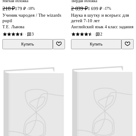
Мягкая обложка
Твердая обложка
218 ₽
2 039 ₽
179 ₽
1 699 ₽
-18%
-17%
Ученик чародея / The wizards
Наука в шутку и всерьез: для
pupil
детей 7-10 лет
Т.Е. Львова
Английский язык 4 класс задания
3
2
·
·
Купить
Купить