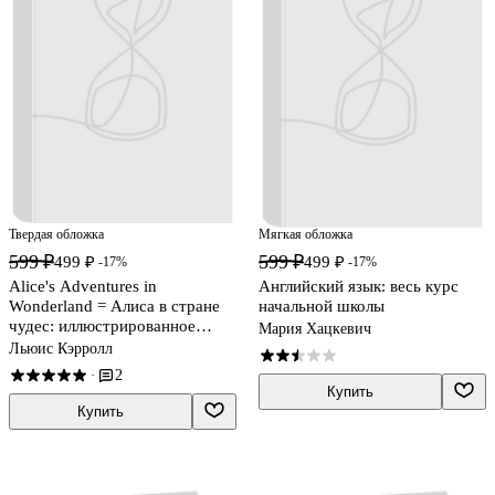
Твердая обложка
Мягкая обложка
599 ₽
599 ₽
499 ₽
499 ₽
-17%
-17%
Alice's Adventures in
Английский язык: весь курс
Wonderland = Алиса в стране
начальной школы
чудес: иллюстрированное
Мария Хацкевич
пособие для чтения
Льюис Кэрролл
2
·
Купить
Купить