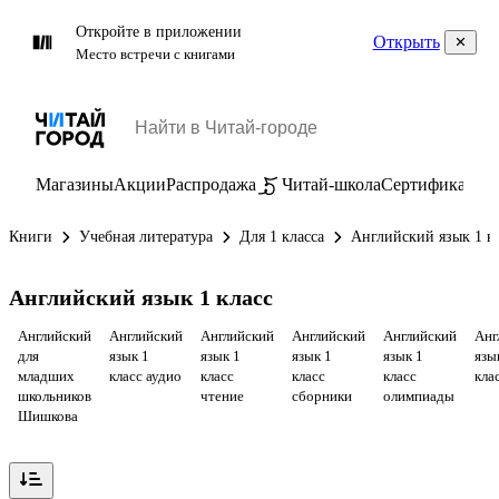
Откройте в приложении
Открыть
Место встречи с книгами
Магазины
Акции
Распродажа
Читай-школа
Сертификаты
П
Книги
Учебная литература
Для 1 класса
Английский язык 1 к
Английский язык 1 класс
Английский
Английский
Английский
Английский
Английский
Анг
для
язык 1
язык 1
язык 1
язык 1
язы
младших
класс аудио
класс
класс
класс
кла
школьников
чтение
сборники
олимпиады
Шишкова