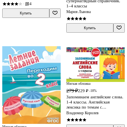
супернаглядный справочник.
4
·
1–4 классы
Мария Львова
Купить
Купить
Мягкая обложка
279 ₽
229 ₽
-18%
Запоминаем английские слова.
1-4 классы. Английская
лексика по темам с
транскрипцией и переводом
Владимир Королев
Мягкая обложка