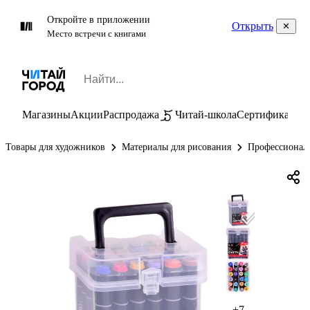
Откройте в приложении
Открыть
Место встречи с книгами
Магазины
Акции
Распродажа
Читай-школа
Сертификаты
П
Товары для художников
Материалы для рисования
Профессионал
+7