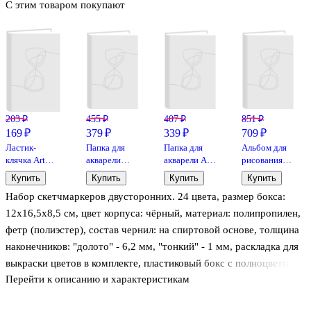
С этим товаром покупают
203 ₽
455 ₽
407 ₽
851 ₽
169 ₽
379 ₽
339 ₽
709 ₽
Ластик-
Папка для
Папка для
Альбом для
клячка Art
акварели
акварели А4
рисования
idea,
«Флора», 10
"Рыбачка",
«Петербургские
Купить
Купить
Купить
Купить
художественный,
листов, А3
20 листов
тайны»
Набор скетчмаркеров двусторонних. 24 цвета, размер бокса:
для
Лилия
карандашей,
Холдинг А4,
12х16,5х8,5 см, цвет корпуса: чёрный, материал: полипропилен,
угля, пастели
40 листов,
фетр (полиэстер), состав чернил: на спиртовой основе, толщина
спираль
наконечников: "долото" - 6,2 мм, "тонкий" - 1 мм, раскладка для
выкраски цветов в комплекте, пластиковый бокс с полноцветным
Перейти к описанию и характеристикам
стикером + картонная коробка.