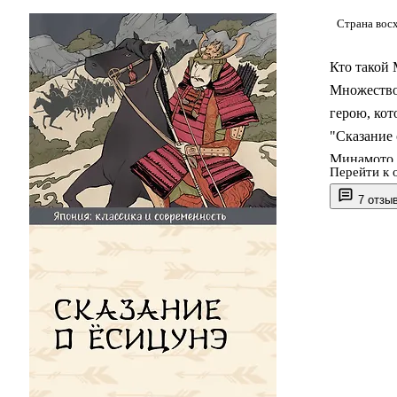
Страна вос
Кто такой 
Множество
герою, ко
"Сказание 
Минамото. 
Перейти к 
которыми 
7 отзы
Роман публ
его коммен