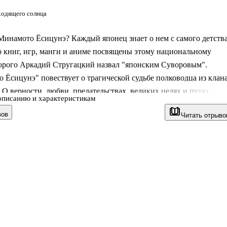
ходящего солнца
Минамото Ёсицунэ? Каждый японец знает о нем с самого детства
 книг, игр, манги и аниме посвящены этому национальному
торого Аркадий Стругацкий назвал "японским Суворовым".
о Ёсицунэ" повествует о трагической судьбе полководца из клан
О верности, любви, предательствах, великих целях и путях,
описанию и характеристикам
они достигаются.
вов
Читать отрыво
икуется в переводе Аркадия Стругацкого. Также в книгу вошли
тарии и статья "Инструкция к чтению".