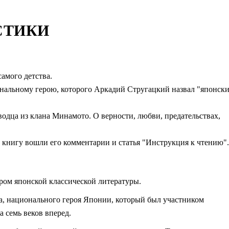
СТИКИ
амого детства.
ональному герою, которого Аркадий Стругацкий назвал "японск
водца из клана Минамото. О верности, любви, предательствах,
 книгу вошли его комментарии и статья "Инструкция к чтению".
ом японской классической литературы.
ца, национального героя Японии, который был участником
 семь веков вперед.