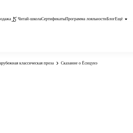
родажа
Читай-школа
Сертификаты
Программа лояльности
Блог
Ещё
арубежная классическая проза
Сказание о Ёсицунэ