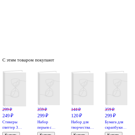
С этим товаром покупают
299 ₽
359 ₽
144 ₽
359 ₽
249 ₽
299 ₽
120 ₽
299 ₽
Стикеры
Набор
Набор для
Бумага для
глиттер 3
перьев с
творчества,
скрапбукинга
листа, 107шт
крапинкой
Пайетки
«Sunshine