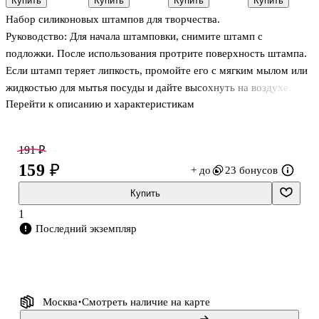
Купить
Купить
Купить
Купить
(D26001069)
микс цветов
Звезды,
Meadows»,
Набор силиконовых штампов для творчества.
сердечки,
12 листов,
месяцы микс
15х15 см,
Руководство: Для начала штамповки, снимите штамп с
цветов 15гр
двусторонняя,
подложки. После использования протрите поверхность штампа.
12 дизайнов
Если штамп теряет липкость, промойте его с мягким мылом или
жидкостью для мытья посуды и дайте высохнуть на воздухе.
Перейти к описанию и характеристикам
Состав: силикон.
191 ₽
159 ₽
+ до
23 бонусов
Купить
1
Последний экземпляр
Москва
Смотреть наличие
на карте