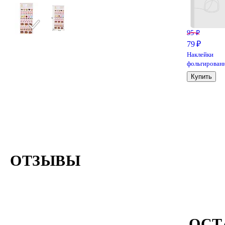
95 ₽
79 ₽
Наклейки
фольгирован
сердечки SLD-
Купить
004
ОТЗЫВЫ
ОСТ