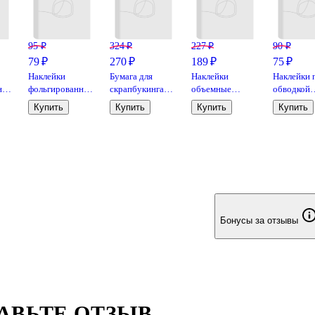
95 ₽
324 ₽
227 ₽
90 ₽
79 ₽
270 ₽
189 ₽
75 ₽
Наклейки
Бумага для
Наклейки
Наклейки п
ные
фольгированные
скрапбукинга
объемные
обводкой
Пирожные SLC-
«Шебби-шик»,
110х200
Домики SL
Купить
Купить
Купить
Купить
10
12 листов, 30х30
"Хеллоу Китти и
Животные
см,
друзья Хэллоуин
11
двусторонняя,
пиксель"
12 дизайнов, 180
г/м2, Остров
Сокровищ
Бонусы за отзывы
АВЬТЕ ОТЗЫВ