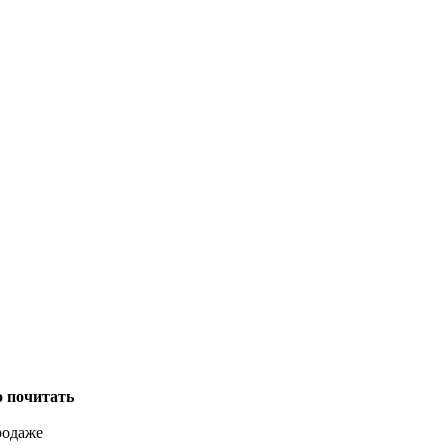
о почитать
родаже