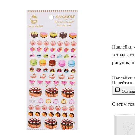
Наклейки –
тетрадь, 
рисунок, п
Наклейки 
Перейти к 
Посмотрите
Остави
Размер осн
С этим то
Материал:
Страна-про