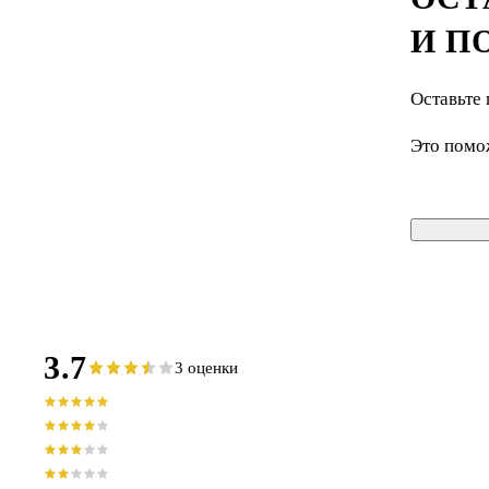
И П
Оставьте 
Это помо
3.7
3 оценки