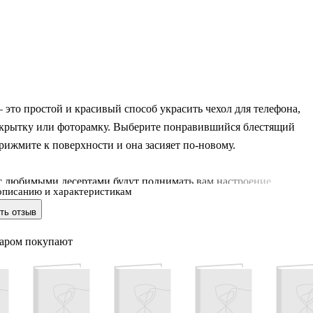
 это простой и красивый способ украсить чехол для телефона,
открытку или фоторамку. Выберите понравившийся блестящий
рижмите к поверхности и она засияет по-новому.
с любимыми десертами будут поднимать вам настроение.
описанию и характеристикам
, какие они яркие и аппетитные.
ть отзыв
овы: 9,5 х 19 см
варом покупают
 пластик
изводитель: Китай.