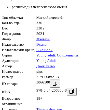
3. Трагикомедия человеческого бытия
Тип обложки
Мягкий переплёт
Кол-во стр.
336
Вес
330 г
Год издания
2024
Жанр
Фэнтези
Издательство
Эксмо
Издательский бренд
Like Book
Серия
Young adult. Ориджиналы
Аудитория
Young Adult
Автор
Джек Гельб
Иллюстратор
pips
Размер
2.7x13.8x21.3
3066100
ID товара
978-5-04-206863-8
ISBN
Возрастное
18+
ограничение
Поджанр
Тёмное фэнтези