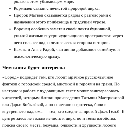
ролью в этом убывающем мире.
Кормилец связан с нечистой природой цирка.
Пророк Матвей оказывается рядом с разговорами о
назначении этого прибежища и грядущей угрозе.
Воронец особенно заметен своей почти будничной,
унылой жизнью внутри чудовищного пространства: через
него сильнее видна человеческая сторона истории.
Важны и Аня с Радой, чьи линии добавляют семейную и
психологическую драму.
Чем книга будет интересна
«Сброд» подойдёт тем, кто любит мрачное русскоязычное
фэнтези с городской средой, мистикой и героями на грани. По
настрою и работе с чудовищным текст может заинтересовать
читателей, которым близки произведения Татьяны Мастрюковой
или Дарьи Бобылёвой, а по сочетанию гротеска, боли и
внутреннего надлома — тех, кто следит за прозой Джек Гельб. В
центре здесь не только нечисть и цирк, но и темы изгойства,
поиска своего места, безумия, близости и хрупкости любого