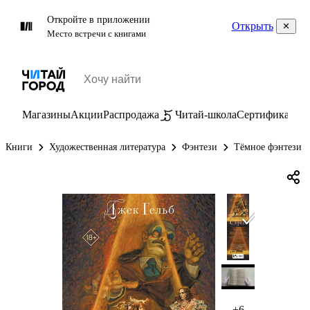
Откройте в приложении
Открыть
Место встречи с книгами
Магазины
Акции
Распродажа
Читай-школа
Сертификаты
П
Книги
Художественная литература
Фэнтези
Тёмное фэнтези
+6