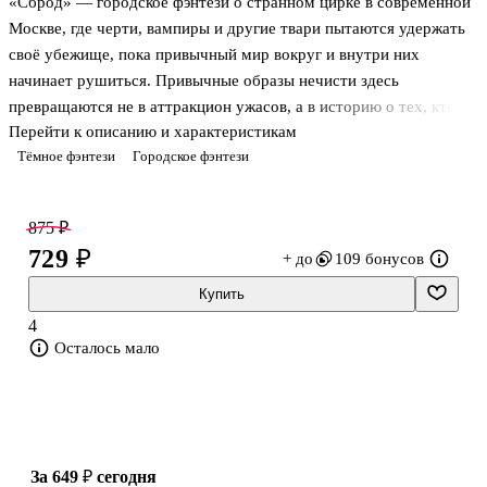
«Сброд» — городское фэнтези о странном цирке в современной
Москве, где черти, вампиры и другие твари пытаются удержать
своё убежище, пока привычный мир вокруг и внутри них
начинает рушиться. Привычные образы нечисти здесь
превращаются не в аттракцион ужасов, а в историю о тех, кто
Перейти к описанию и характеристикам
выпал из обычной жизни и держится вместе, пока у них ещё есть
Тёмное фэнтези
Городское фэнтези
сцена, кров и общий круг. Гротеск соседствует с очень земной
болью, усталостью и попыткой понять, кто ты среди таких же
чужих. Над Чёртовым Кругом висит ожидание конца: силы
875 ₽
убывают, старые правила больше не работают, и каждый
729 ₽
+ до
109 бонусов
обитатель чувствует, что прежняя жизнь подходит к опасной
черте.
Купить
4
Осталось мало
О чём книга
Чёртов Круг готовится к прощальном
за 649 ₽
сегодня