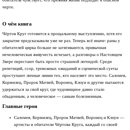
обитатель чувствует, что прежняя жизнь подходит к опасной
черте.
О чём книга
Чёртов Круг готовится к прощальному выступлению, хотя его
закрытие предсказывали уже не раз. Теперь всё иначе: раны у
обитателей цирка больше не затягиваются, привычная
нечеловеческая живучесть исчезает, а разговоры о Настоящем
Звере перестают быть просто страшной легендой. Среди
репетиций, ссор, тревожных ожиданий и сценической суеты
проступают личные линии тех, кто населяет это место. Саломея,
Кормилец, Пророк Матвей, Воронец, Клоун и другие пытаются
удержаться за свой круг, где чудовищное давно стало
обыденным, а человеческое — самым болезненным.
Главные герои
Саломея, Кормилец, Пророк Матвей, Воронец и Клоун —
артисты и обитатели Чёртова Круга, каждый со своей