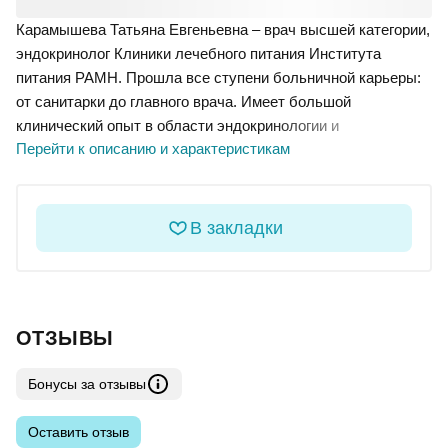
Карамышева Татьяна Евгеньевна – врач высшей категории,
эндокринолог Клиники лечебного питания Института
питания РАМН. Прошла все ступени больничной карьеры:
от санитарки до главного врача. Имеет большой
клинический опыт в области эндокринологии и
Перейти к описанию и характеристикам
педиатрии.Неправильное питание, инфекционные
заболевания, волнения и переживания, в целом
нездоровый, лихорадочный образ жизни приводят к тому,
что уровень сахара в крови начинает скакать.
В закладки
ОТЗЫВЫ
Бонусы за отзывы
Оставить отзыв