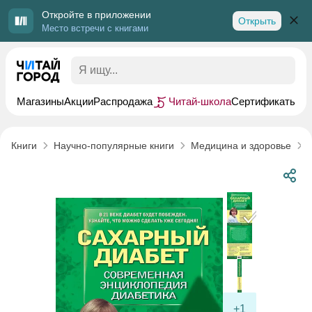
Откройте в приложении
Открыть
Место встречи с книгами
Магазины
Акции
Распродажа
Читай-школа
Сертификаты
Пр
Книги
Научно-популярные книги
Медицина и здоровье
+1