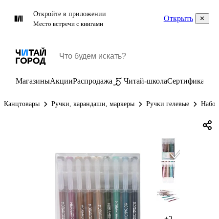
Откройте в приложении
Открыть
Место встречи с книгами
Магазины
Акции
Распродажа
Читай-школа
Сертификаты
П
Канцтовары
Ручки, карандаши, маркеры
Ручки гелевые
Набор
+2