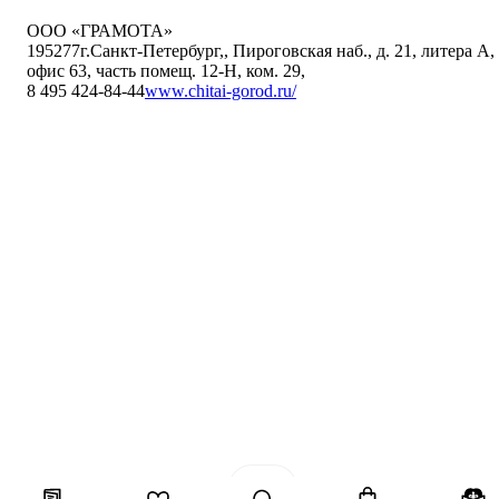
ООО «ГРАМОТА»
195277
г.Санкт-Петербург,
,
Пироговская наб., д. 21, литера А,
офис 63, часть помещ. 12-Н, ком. 29
,
8 495 424-84-44
www.chitai-gorod.ru/