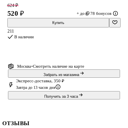
царапают лист. Ручки Languo упакованы в ПВХ-упаковку: набор
624 ₽
удобно хранить дома и брать с собой в рюкзак или сумку.
520 ₽
+ до
78 бонусов
Купить
211
В наличии
Москва
Смотреть наличие
на карте
Забрать из магазина
Экспресс-доставка, 350 ₽
Завтра до 13 часов дня
Получить за 3 часа
ОТЗЫВЫ