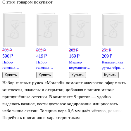
С этим товаром покупают
708 ₽
503 ₽
203 ₽
251 ₽
590 ₽
419 ₽
169 ₽
209 ₽
Набор
Набор
Маркер
Капиллярная
гелевых
гелевых
перманентный
ручка чёрная
ручек 6
ручек 8
белый 1 мм,
0,4 мм, Point,
Купить
Купить
Купить
Купить
цветов 1 мм,
цветов 1 мм,
Goodmark
Stabilo
Набор гелевых ручек «Morandi» поможет аккуратно оформлять
Neon, Languo
Art idea
конспекты, планеры и открытки, добавляя в записи мягкие
приглушённые оттенки. В комплекте 9 цветов — удобно
выделять важное, вести цветовое кодирование или рисовать
небольшие скетчи. Толщина пера 0,6 мм даёт чёткую, ровную
Перейти к описанию и характеристикам
линию, подходящую и для письма, и для заметок в клетку.
Чернила на водной основе комфортно ложатся на бумагу и не