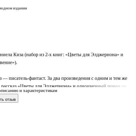
 модном издании
иела Киза (набор из 2-х книг: «Цветы для Элджернона» и
вение»).
 — писатель-фантаст. За два произведения с одним и тем же
: рассказ «Цветы для Элджернона» и одноименный роман он
описанию и характеристикам
амые престижные премии — «Хьюго» и «Небьюла».
ть отзыв
я Элджернона»
Чарли Гордон умственно отсталый. Он работает уборщиком, ход
у и мечтает стать умным. Ради мечты Чарли соглашается принят