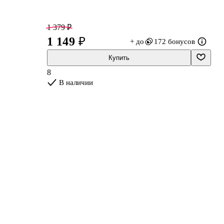
1 379 ₽
1 149 ₽
+ до
172 бонусов
Купить
8
В наличии
ит
ь