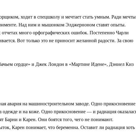
орщиком, ходит в спецшколу и мечтает стать умным. Ради мечты
перименте. Над ним и мышонком Элджерноном ставят опыты.
ых отчетах много орфографических ошибок. Постепенно Чарли
ивается. Вот только это не приносит желанной радости. За свою
бачьем сердце» и Джек Лондон в «Мартине Идене», Дэниел Киз
нная авария на машиностроительном заводе. Одно прикосновение
а одежде и на коже. Одно прикосновение — и радиация оказалас
ят Барни и Карен. Они боятся того, чего не понимают.
ток, Карен понимает, что беременна. Оставит ли радиация хоть