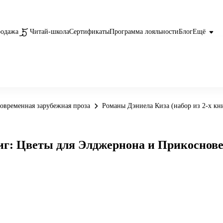
родажа
Читай-школа
Сертификаты
Программа лояльности
Блог
Ещё
овременная зарубежная проза
Романы Дэниела Киза (набор из 2-х кн
ниг: Цветы для Элджернона и Прикоснов