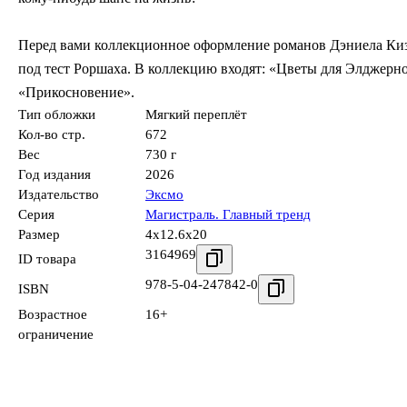
Перед вами коллекционное оформление романов Дэниела Киз
под тест Роршаха. В коллекцию входят: «Цветы для Элджерн
«Прикосновение».
Тип обложки
Мягкий переплёт
Кол-во стр.
672
Вес
730 г
Год издания
2026
Издательство
Эксмо
Серия
Магистраль. Главный тренд
Размер
4x12.6x20
3164969
ID товара
978-5-04-247842-0
ISBN
Возрастное
16+
ограничение