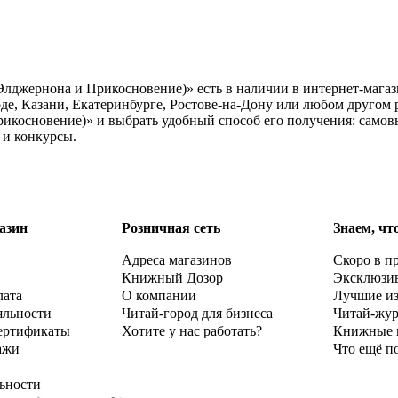
Элджернона и Прикосновение)» есть в наличии в интернет-магаз
де, Казани, Екатеринбурге, Ростове-на-Дону или любом другом 
рикосновение)» и выбрать удобный способ его получения: самов
 и конкурсы.
азин
Розничная сеть
Знаем, чт
Адреса магазинов
Скоро в п
Книжный Дозор
Эксклюзи
лата
О компании
Лучшие и
яльности
Читай-город для бизнеса
Читай-жу
ертификаты
Хотите у нас работать?
Книжные 
ажи
Что ещё п
ьности