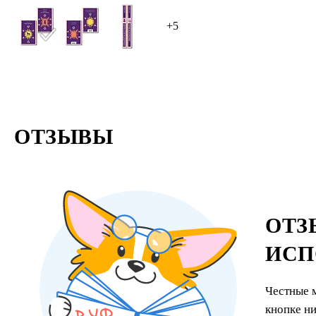
участие в
+5
Элджерноно
В его пер
начинает п
ОТЗЫВЫ
ОТЗ
ИСП
Честные 
кнопке н