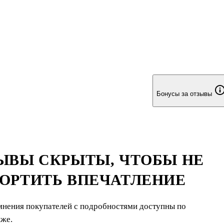
 опасном научном эксперименте. Над ним и мышонком
м ставят опыты. Изменения с Чарли происходят на наших глаза
вых отчетах много орфографических ошибок. Постепенно Чарли
исать грамотнее. Его инт
Бонусы за отзывы
ЫВЫ СКРЫТЫ, ЧТОБЫ НЕ
ОРТИТЬ ВПЕЧАТЛЕНИЕ
мнения покупателей с подробностями доступны по
иже.