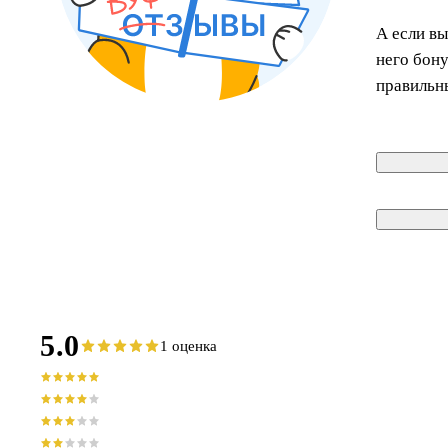
А если вы
него бон
правильн
5.0
1 оценка