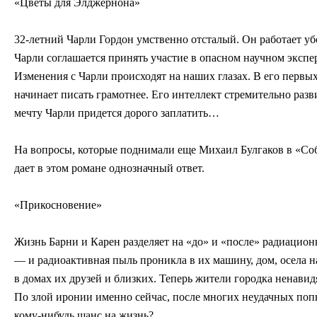
«Цветы для Элджернона»
32-летний Чарли Гордон умственно отсталый. Он работает уб
Чарли соглашается принять участие в опасном научном экс
Изменения с Чарли происходят на наших глазах. В его перв
начинает писать грамотнее. Его интеллект стремительно разв
мечту Чарли придется дорого заплатить…
На вопросы, которые поднимали еще Михаил Булгаков в «Со
дает в этом романе однозначный ответ.
«Прикосновение»
Жизнь Барни и Карен разделяет на «до» и «после» радиацио
— и радиоактивная пыль проникла в их машину, дом, осела н
в домах их друзей и близких. Теперь жители городка ненавид
По злой иронии именно сейчас, после многих неудачных попы
кому-нибудь шанс на жизнь?