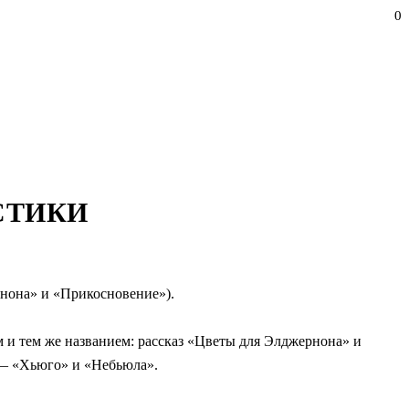
0
СТИКИ
рнона» и «Прикосновение»).
м и тем же названием: рассказ «Цветы для Элджернона» и
— «Хьюго» и «Небьюла».