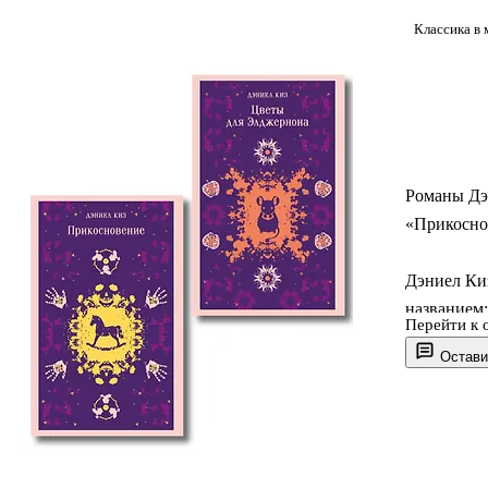
Классика в
Романы Дэн
«Прикосно
Дэниел Киз
названием
Перейти к 
получил с
Остави
«Цветы дл
32-летний 
в спецшкол