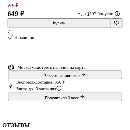
Понравится как мальчикам, так и девочкам благодаря
779 ₽
уникальным иллюстрациям с изображением капибар и котиков.
649 ₽
+ до
97 бонусов
Этот ежедневник предлагает функцию "пиши стирай", поэтому
любой из элементов можно корректировать множество раз.
Купить
Такой формат понравится ученикам, которые привыкли
7
планировать своё время или только приобщаются к этому
В наличии
процессу. В
Москва
Смотреть наличие
на карте
Забрать из магазина
Экспресс-доставка, 350 ₽
Завтра до 13 часов дня
Получить за 3 часа
ОТЗЫВЫ