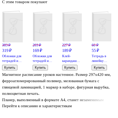
С этим товаром покупают
383 ₽
203 ₽
227 ₽
66 ₽
319 ₽
169 ₽
189 ₽
55 ₽
Обложки для
Обложки для
Клей-
Тетрадь в
тетрадей и
тетрадей и
карандаш
линейку
дневников,
дневников,
«Extra»,
Listoff
Купить
Купить
Купить
Купить
100 мкм,
100 мкм,
Erich Krause,
«Классическая
Магнитное расписание уроков настенное. Размер 297х420 мм,
209х350 мм,
210х350 мм,
15 г
серия» в
Топ-Спин, 10
Топ-Спин, 10
ассортименте,
ферроагломерированный полимер, мелованная бумага с
штук
штук
18 листов
глянцевой ламинацией, 1 маркер в наборе, фигурная вырубка,
полноцветная печать.
Планер, выполненный в формате A4, станет незаменимым
Перейти к описанию и характеристикам
помощником для школьников и их родителей. С его помощью
можно легко организовать занятия и внеклассные мероприятия.