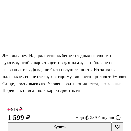
Летним днем Ида радостно выбегает из дома со своими
куклами, чтобы нарвать цветов для мамы, — и больше не
возвращается. Дождя не было целую вечность. Из-за жары
маленькое лесное озеро, к которому так часто приходит Эмилия
Санде, почти высохло. Уровень воды понижается, и отчаянье
Перейти к описанию и характеристикам
женщины нарастает. Под водой спрятано то, что ни в коем
случае не должно оказаться на поверхности.
В полицейском участке Будё тоже жарко: Гюру Хаммер,
1 919 ₽
новенькая, вступившая в ряды следственной группы, разжигает
1 599 ₽
+ до
239 бонусов
огонь в сердцах некоторых коллег. Когда поступает сообщение о
пропаже маленькой девочки, Рино Карлсен сразу же берется за
Купить