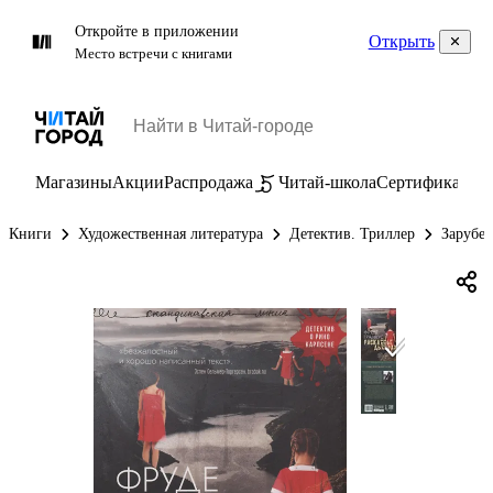
Откройте в приложении
Открыть
Место встречи с книгами
Магазины
Акции
Распродажа
Читай-школа
Сертификаты
П
Книги
Художественная литература
Детектив. Триллер
Зарубе