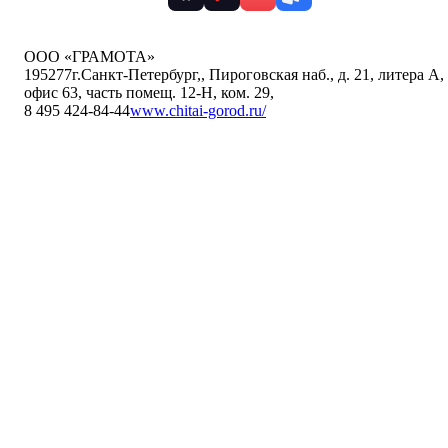
ООО «ГРАМОТА»
195277
г.Санкт-Петербург,
,
Пироговская наб., д. 21, литера А,
офис 63, часть помещ. 12-Н, ком. 29
,
8 495 424-84-44
www.chitai-gorod.ru/