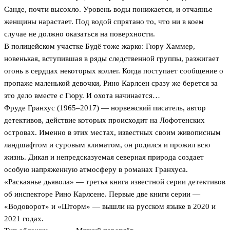
Санде, почти высохло. Уровень воды понижается, и отчаянье
женщины нарастает. Под водой спрятано то, что ни в коем
случае не должно оказаться на поверхности.
В полицейском участке Будё тоже жарко: Гюру Хаммер,
новенькая, вступившая в ряды следственной группы, разжигает
огонь в сердцах некоторых коллег. Когда поступает сообщение о
пропаже маленькой девочки, Рино Карлсен сразу же берется за
это дело вместе с Гюру. И охота начинается…
Фруде Гранхус (1965–2017) — норвежский писатель, автор
детективов, действие которых происходит на Лофотенских
островах. Именно в этих местах, известных своим живописным
ландшафтом и суровым климатом, он родился и прожил всю
жизнь. Дикая и непредсказуемая северная природа создает
особую напряженную атмосферу в романах Гранхуса.
«Раскаянье дьявола» — третья книга известной серии детективов
об инспекторе Рино Карлсене. Первые две книги серии —
«Водоворот» и «Шторм» — вышли на русском языке в 2020 и
2021 годах.