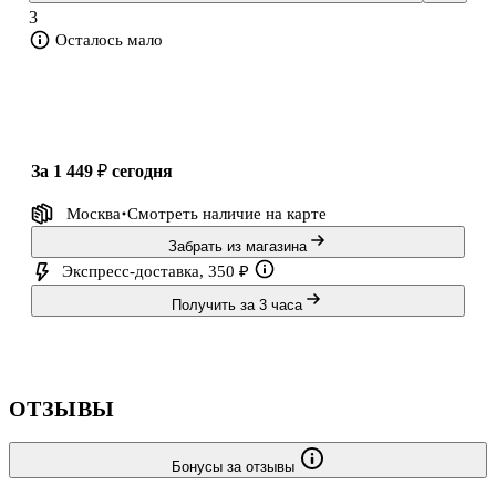
это дело вместе с Гюру. И охота начинается…
3
Фруде Гранхус (1965–2017) — норвежски
Осталось мало
за 1 449 ₽
сегодня
Москва
Смотреть наличие
на карте
Забрать из магазина
Экспресс-доставка, 350 ₽
Получить за 3 часа
ОТЗЫВЫ
Бонусы за отзывы