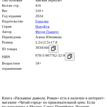
Тип обложки
Мягкий переплёт
Кол-во стр.
416
Вес
310 г
Год издания
2024
Издательство
Городец
Серия
НордБук
Автор
Фруде Гранхус
Переводчик
Алена Юченкова
Размер
2.2x12.5x17.8
3034344
ID товара
978-5-907762-32-9
ISBN
Возрастное
18+
ограничение
Книга «Раскаянье дьявола. Роман» есть в наличии в интернет-
магазине «Читай-город» по привлекательной цене. Если
вы находитесь в Москве, Санкт-Петербурге, Нижнем