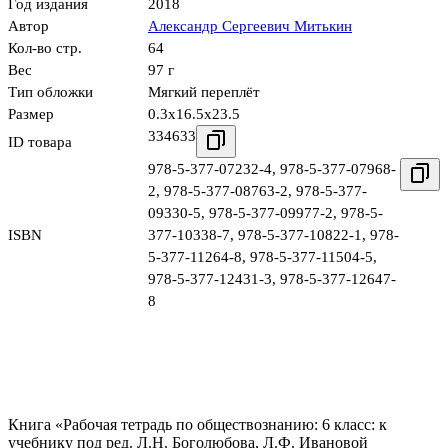
Год издания
2018
Автор
Александр Сергеевич Митькин
Кол-во стр.
64
Вес
97 г
Тип обложки
Мягкий переплёт
Размер
0.3x16.5x23.5
334633
ID товара
978-5-377-07232-4
,
978-5-377-07968-
2
,
978-5-377-08763-2
,
978-5-377-
09330-5
,
978-5-377-09977-2
,
978-5-
ISBN
377-10338-7
,
978-5-377-10822-1
,
978-
5-377-11264-8
,
978-5-377-11504-5
,
978-5-377-12431-3
,
978-5-377-12647-
8
Книга «Рабочая тетрадь по обществознанию: 6 класс: к
учебнику под ред. Л.Н. Боголюбова, Л.Ф. Ивановой