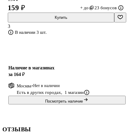
умения. В рабочей тетради много заданий, составленных по
159 ₽
+ до
23 бонусов
типу заданий Основного государственного экзамена, на
доступном шестикласснику содержании. Рабочая тетрадь
Купить
предназначена учащимся 6 классов, учителям и методистам.
3
В наличии 3 шт.
Наличие в магазинах
за 164 ₽
Москва
Нет в наличии
Есть в других городах,
1 магазин
Посмотреть наличие
ОТЗЫВЫ