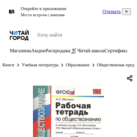
Откройте в приложении
Открыть
Место встречи с книгами
Магазины
Акции
Распродажа
Читай-школа
Сертификаты
П
Книги
Учебная литература
Образование
Общественные предм