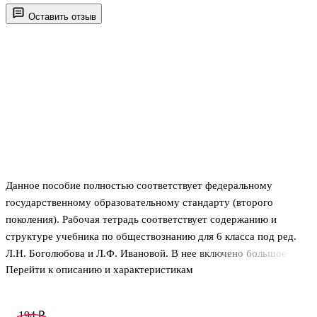
Оставить отзыв
Данное пособие полностью соответствует федеральному
государственному образовательному стандарту (второго
поколения). Рабочая тетрадь соответствует содержанию и
структуре учебника по обществознанию для 6 класса под ред.
Л.Н. Боголюбова и Л.Ф. Ивановой. В нее включено большое
Перейти к описанию и характеристикам
количество разнообразных по форме и уровню сложности
заданий, выполняя которые учащиеся овладевают необходимыми
знаниями, закрепляют и совершенствуют полученные на уроках
194 ₽