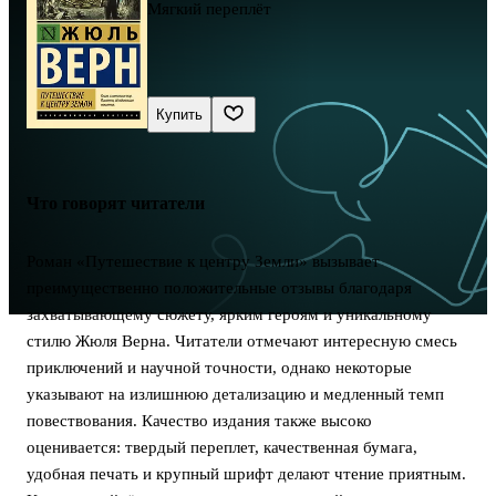
Мягкий переплёт
Купить
Что говорят читатели
Роман «Путешествие к центру Земли» вызывает
преимущественно положительные отзывы благодаря
захватывающему сюжету, ярким героям и уникальному
стилю Жюля Верна. Читатели отмечают интересную смесь
приключений и научной точности, однако некоторые
указывают на излишнюю детализацию и медленный темп
повествования. Качество издания также высоко
оценивается: твердый переплет, качественная бумага,
удобная печать и крупный шрифт делают чтение приятным.