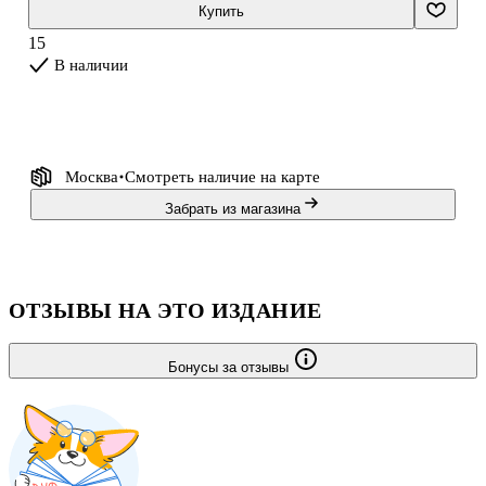
Гулливер казался высоким, как гора, и невероятно сильным. Но
Купить
при дворе короля великанов опасности окружали Гулливера со
15
всех сторон — даже обыкновенная тарелка супа грозила ему
В наличии
бедой. Среди лилипутов Гулливер прославился как непобедимый
герой, а в стране вели
Москва
Смотреть наличие
на карте
Забрать из магазина
ОТЗЫВЫ НА ЭТО ИЗДАНИЕ
Бонусы за отзывы