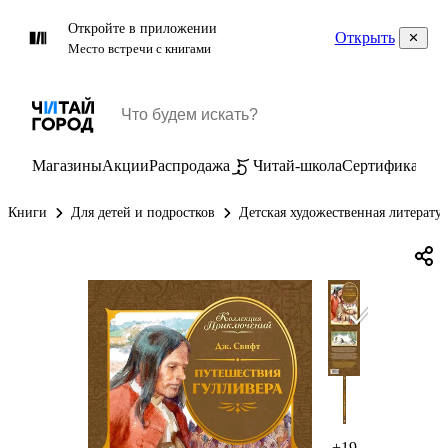
Откройте в приложении
Открыть
Место встречи с книгами
Магазины
Акции
Распродажа
Читай-школа
Сертификаты
П
Книги
Для детей и подростков
Детская художественная литерату
+19