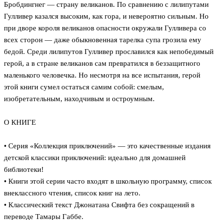
Бробдингнег — страну великанов. По сравнению с лилипутами
Гулливер казался высоким, как гора, и невероятно сильным. Но
при дворе короля великанов опасности окружали Гулливера со
всех сторон — даже обыкновенная тарелка супа грозила ему
бедой. Среди лилипутов Гулливер прославился как непобедимый
герой, а в стране великанов сам превратился в беззащитного
маленького человечка. Но несмотря на все испытания, герой
этой книги сумел остаться самим собой: смелым,
изобретательным, находчивым и остроумным.
О КНИГЕ
• Серия «Коллекция приключений» — это качественные издания
детской классики приключений: идеально для домашней
библиотеки!
• Книги этой серии часто входят в школьную программу, список
внеклассного чтения, список книг на лето.
• Классический текст Джонатана Свифта без сокращений в
переводе Тамары Габбе.