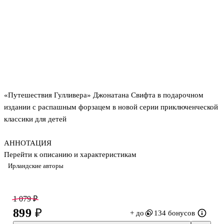
«Путешествия Гулливера» Джонатана Свифта в подарочном
издании с распашным форзацем в новой серии приключенческой
классики для детей
АННОТАЦИЯ
Перейти к описанию и характеристикам
Ирландские авторы
Лемюэль Гулливер, морской путешественник из Англии, пережил
множество удивительных приключений. Сначала ему довелось
побывать в плену у лилипутов — крошечных жителей страны
1 079 ₽
Лилипутия, а после судьба забросила его в королевство
899 ₽
+ до
134 бонусов
Бробдингнег — страну великанов. По сравнению с лилипутами