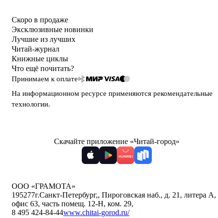
Скоро в продаже
Эксклюзивные новинки
Лучшие из лучших
Читай-журнал
Книжные циклы
Что ещё почитать?
Принимаем к оплате
На информационном ресурсе применяются
рекомендательные
технологии
.
Скачайте приложение «Читай-город»
ООО «ГРАМОТА»
195277
г.Санкт-Петербург,
,
Пироговская наб., д. 21, литера А,
офис 63, часть помещ. 12-Н, ком. 29
,
8 495 424-84-44
www.chitai-gorod.ru/