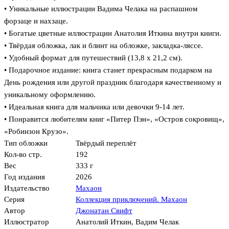
• Уникальные иллюстрации Вадима Челака на распашном
форзаце и нахзаце.
• Богатые цветные иллюстрации Анатолия Иткина внутри книги.
• Твёрдая обложка, лак и блинт на обложке, закладка-ляссе.
• Удобный формат для путешествий (13,8 x 21,2 см).
• Подарочное издание: книга станет прекрасным подарком на
День рождения или другой праздник благодаря качественному и
уникальному оформлению.
• Идеальная книга для мальчика или девочки 9-14 лет.
• Понравится любителям книг «Питер Пэн», «Остров сокровищ»,
«Робинзон Крузо».
Тип обложки
Твёрдый переплёт
Кол-во стр.
192
Вес
333 г
Год издания
2026
Издательство
Махаон
Серия
Коллекция приключений. Махаон
Автор
Джонатан Свифт
Иллюстратор
Анатолий Иткин
,
Вадим Челак