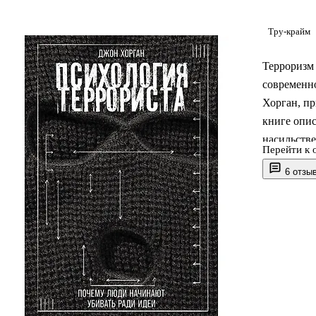
Тру-крайм
Терроризм 
современно
Хорган, пр
книге опи
насильстве
Перейти к 
разрушите
6 отзы
имя больши
рациональ
исследован
поведения
организац