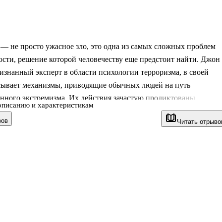
— не просто ужасное зло, это одна из самых сложных проблем
сти, решение которой человечеству еще предстоит найти. Джон
изнанный эксперт в области психологии терроризма, в своей
сывает механизмы, приводящие обычных людей на путь
нного экстремизма. Их действия зачастую продиктованы
описанию и характеристикам
льной идеологией, которая оправдывает применение насилия во
вов
Читать отрыво
х целей, однако мотивация террористов может казаться
ными только им самим. Автор опирается на двадцатилетний опы
ий и предлагает читателям уникальный анализ образа мышления
 и идеологии участников самых разных террористических
ий. Он развенчивает мифы