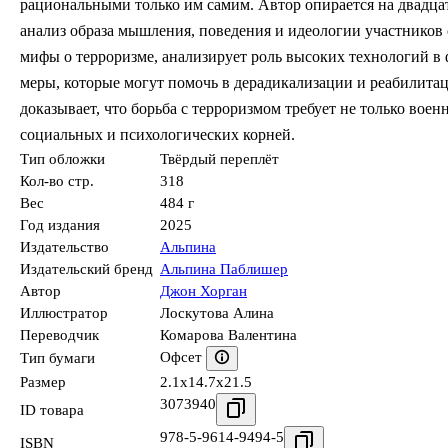
рациональными только им самим. Автор опирается на двадца
анализ образа мышления, поведения и идеологии участников
мифы о терроризме, анализирует роль высоких технологий в 
меры, которые могут помочь в дерадикализации и реабилитац
доказывает, что борьба с терроризмом требует не только вое
социальных и психологических корней.
Тип обложки
Твёрдый переплёт
Кол-во стр.
318
Вес
484 г
Год издания
2025
Издательство
Альпина
Издательский бренд
Альпина Паблишер
Автор
Джон Хорган
Иллюстратор
Лоскутова Алина
Переводчик
Комарова Валентина
Офсет
Тип бумаги
Размер
2.1x14.7x21.5
3073940
ID товара
978-5-9614-9494-5
ISBN