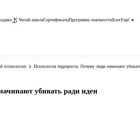
родажа
Читай-школа
Сертификаты
Программа лояльности
Блог
Ещё
ой психологии
Психология террориста: Почему люди начинают убиват
начинают убивать ради идеи