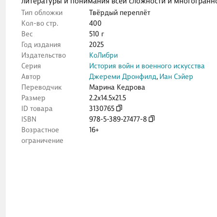
литературы и понимания всей сложности и многогранн
Тип обложки
Твёрдый переплёт
Кол-во стр.
400
Вес
510 г
Год издания
2025
Издательство
КоЛибри
Серия
История войн и военного искусства
Автор
Джереми Дронфилд
,
Иан Сэйер
Переводчик
Марина Кедрова
Размер
2.2x14.5x21.5
ID товара
3130765
ISBN
978-5-389-27477-8
Возрастное
16+
ограничение