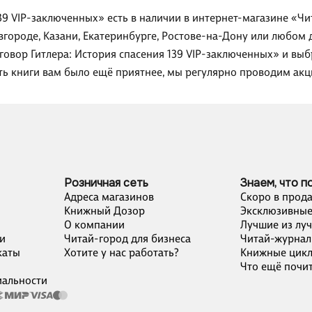
39 VIP-заключенных» есть в наличии в интернет-магазине «Чи
вгороде, Казани, Екатеринбурге, Ростове-на-Дону или любом 
овор Гитлера: История спасения 139 VIP-заключенных» и выб
ть книги вам было ещё приятнее, мы регулярно проводим акц
Розничная сеть
Знаем, что п
Адреса магазинов
Скоро в прод
Книжный Дозор
Эксклюзивные
О компании
Лучшие из лу
и
Читай-город для бизнеса
Читай-журнал
каты
Хотите у нас работать?
Книжные цик
Что ещё почит
альности