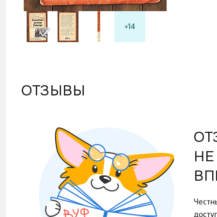
+14
ОТЗЫВЫ
ОТ
НЕ
ВП
Честн
досту