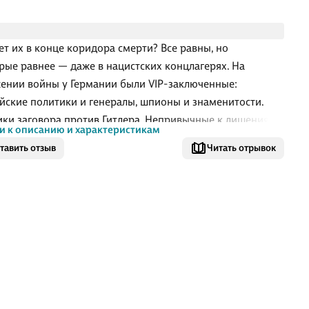
ет их в конце коридора смерти? Все равны, но
рые равнее — даже в нацистских концлагерях. На
ении войны у Германии были VIP-заключенные:
йские политики и генералы, шпионы и знаменитости,
ики заговора против Гитлера. Непривычные к лишениям,
и к описанию и характеристикам
ошли множество лагерей, им угрожали конфликты между
тавить отзыв
Читать отрывок
рмахтом, а о побеге из Альп нечего было и думать. И все
 выжили.
 году Германия находится на грани поражения, однако у
а есть козырь в рукаве: более ста ценнейших пленных,
е должны стать живым щитом и веским аргументом в
ворах с союзниками. Европейские президенты, премьер-
ры, генералы, британские секретные агенты, немецки