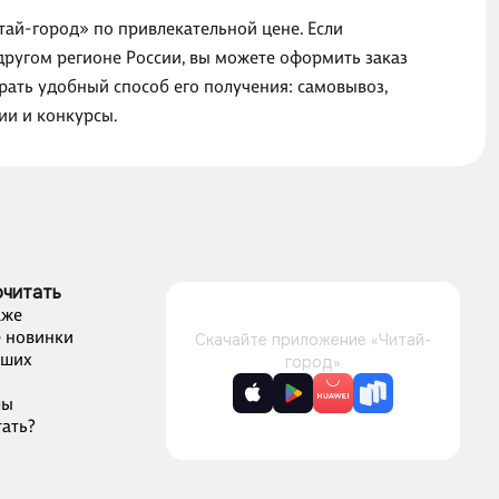
тай-город» по привлекательной цене. Если
другом регионе России, вы можете оформить заказ
рать удобный способ его получения: самовывоз,
ии и конкурсы.
очитать
аже
 новинки
Скачайте приложение «Читай-
чших
город»
лы
ать?