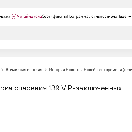
одажа
Читай-школа
Сертификаты
Программа лояльности
Блог
Ещё
Всемирная история
История Нового и Новейшего времени (середи
рия спасения 139 VIP-заключенных