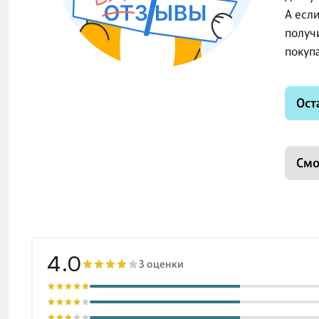
А есл
получ
покуп
Ост
Смо
4.0
3 оценки