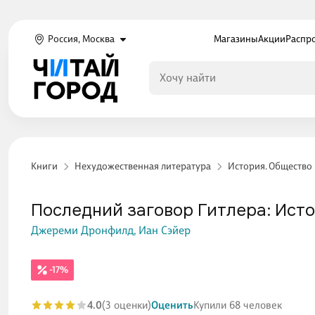
Россия, Москва
Магазины
Акции
Распр
Книги
Нехудожественная литература
История. Общество
Последний заговор Гитлера: Исто
Джереми Дронфилд,
Иан Сэйер
-17%
4.0
(3 оценки)
Оценить
Купили 68 человек