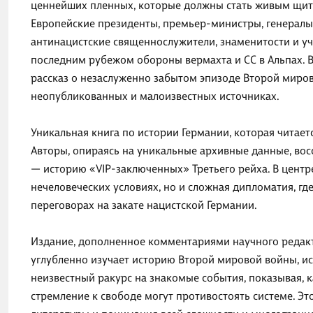
ценнейших пленных, которые должны стать живым щито
Европейские президенты, премьер-министры, генералы,
антинацистские священнослужители, знаменитости и уч
последним рубежом обороны вермахта и СС в Альпах. В
рассказ о незаслуженно забытом эпизоде Второй миров
неопубликованных и малоизвестных источниках.
Уникальная книга по истории Германии, которая читает
Авторы, опираясь на уникальные архивные данные, вос
— историю «VIP-заключенных» Третьего рейха. В центр
нечеловеческих условиях, но и сложная дипломатия, гд
переговорах на закате нацистской Германии.
Издание, дополненное комментариями научного редакто
углубленно изучает историю Второй мировой войны, и
неизвестный ракурс на знакомые события, показывая, 
стремление к свободе могут противостоять системе. Эт