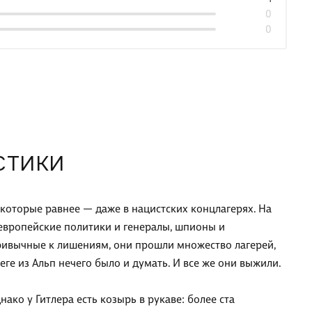
0
0
СТИКИ
екоторые равнее — даже в нацистских концлагерях. На
европейские политики и генералы, шпионы и
привычные к лишениям, они прошли множество лагерей,
ге из Альп нечего было и думать. И все же они выжили.
нако у Гитлера есть козырь в рукаве: более ста