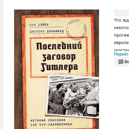
Что жд
некото
протяж
европе
участн
Перейт
они пр
Ос
СС и ве
же они
В 1945
Гитлер
которы
перего
минист