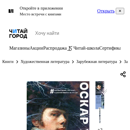
Откройте в приложении
Открыть
Место встречи с книгами
Магазины
Акции
Распродажа
Читай-школа
Сертификаты
П
Книги
Художественная литература
Зарубежная литература
Зар
+2