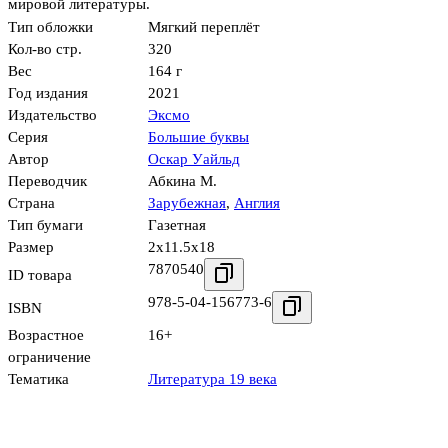
мировой литературы.
Тип обложки
Мягкий переплёт
Кол-во стр.
320
Вес
164 г
Год издания
2021
Издательство
Эксмо
Серия
Большие буквы
Автор
Оскар Уайльд
Переводчик
Абкина М.
Страна
Зарубежная
,
Англия
Тип бумаги
Газетная
Размер
2x11.5x18
7870540
ID товара
978-5-04-156773-6
ISBN
Возрастное
16+
ограничение
Тематика
Литература 19 века