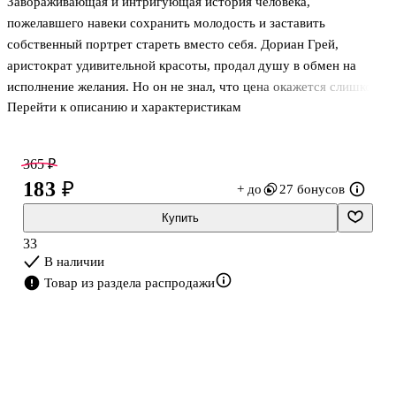
Завораживающая и интригующая история человека,
пожелавшего навеки сохранить молодость и заставить
собственный портрет стареть вместо себя. Дориан Грей,
аристократ удивительной красоты, продал душу в обмен на
исполнение желания. Но он не знал, что цена окажется слишком
Перейти к описанию и характеристикам
высока. Он перестанет различать добро и зло и будет разбивать
сердца, толкать людей на самоубийство, предавать. Искусство
окажется губительнее, чем думал Дориан.
365 ₽
Единственный роман Оскара Уайльда при жизни автора вызывал
183 ₽
+ до
27 бонусов
яростные споры, а ныне признан непревзойденным шедевром
мировой литературы.
Купить
33
В наличии
Товар из раздела распродажи