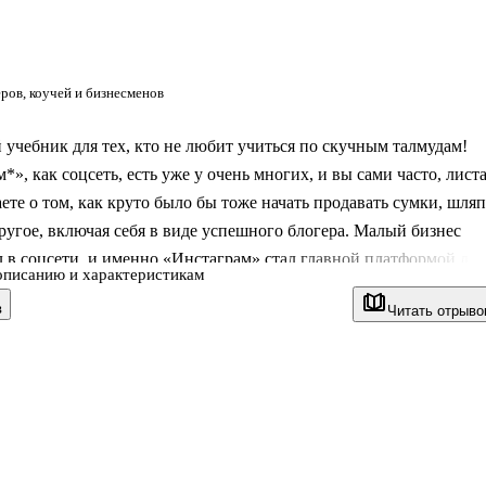
ров, коучей и бизнесменов
учебник для тех, кто не любит учиться по скучным талмудам!
*», как соцсеть, есть уже у очень многих, и вы сами часто, лист
аете о том, как круто было бы тоже начать продавать сумки, шля
ругое, включая себя в виде успешного блогера. Малый бизнес
 в соцсети, и именно «Инстаграм» стал главной платформой для
описанию и характеристикам
окупателей и рекламы. Так почему вы все еще не зарабатываете
в
Читать отрыво
е»: это страх, неуверенность в себе или в своих силах? Не стоит
едь тут вы узнаете основы основ и многое другое, что позволит в
шным: • Какой контент может привлечь к вашему аккаунту боль
ользователей? • Как создать такой к