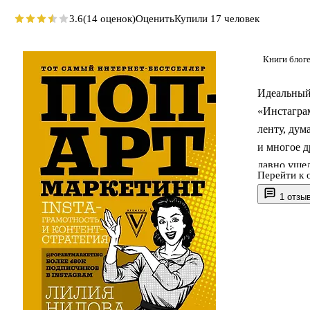
3.6
(14 оценок)
Оценить
Купили 17 человек
Книги блоге
Идеальный 
«Инстаграм
ленту, дум
и многое д
давно ушел
Перейти к 
активных п
1 отзы
«Инстаграм
бояться, в
стать успе
реальных п