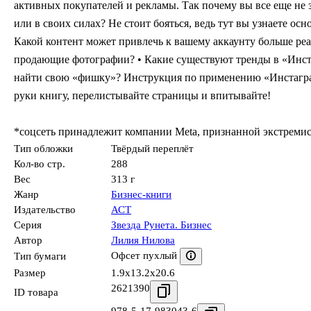
активных покупателей и рекламы. Так почему вы все еще не з
или в своих силах? Не стоит бояться, ведь тут вы узнаете ос
Какой контент может привлечь к вашему аккаунту больше реал
продающие фотографии? • Какие существуют тренды в «Инстаг
найти свою «фишку»? Инструкция по применению «Инстагра
руки книгу, перелистывайте страницы и впитывайте!
*соцсеть принадлежит компании Meta, признанной экстреми
Тип обложки
Твёрдый переплёт
Кол-во стр.
288
Вес
313 г
Жанр
Бизнес-книги
Издательство
АСТ
Серия
Звезда Рунета. Бизнес
Автор
Лилия Нилова
Офсет пухлый
Тип бумаги
Размер
1.9x13.2x20.6
2621390
ID товара