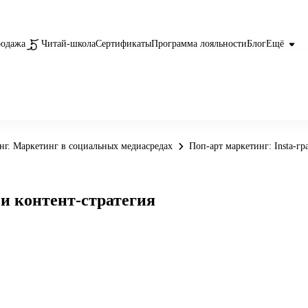
родажа
Читай-школа
Сертификаты
Программа лояльности
Блог
Ещё
нг. Маркетинг в социальных медиасредах
Поп-арт маркетинг: Insta-гр
 и контент-стратегия