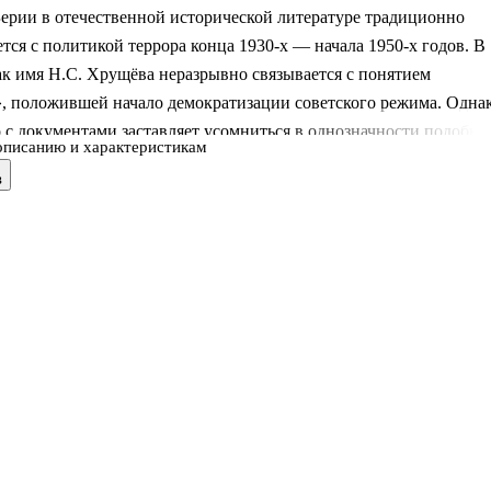
ерии в отечественной исторической литературе традиционно
тся с политикой террора конца 1930-х — начала 1950-х годов. В
ак имя Н.С. Хрущёва неразрывно связывается с понятием
», положившей начало демократизации советского режима. Одна
 с документами заставляет усомниться в однозначности подобн
описанию и характеристикам
х личностей. Об этом же свидетельствует количественный анали
в
ора и достижений в народно-хозяйственной сфере. Новый взгляд
аршала Берии и политрука Хрущёва в истории нашей страны
н в книге известного учёного-социолога и писателя, почётного
 Иркутского государственного университета В.В. Бронштейна.