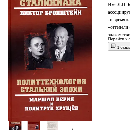
Имя Л.П. Б
ассоциируе
то время к
«оттепели
знакомство
Перейти к 
оценок эти
1 отзы
жертв терр
на роль м
представле
профессора