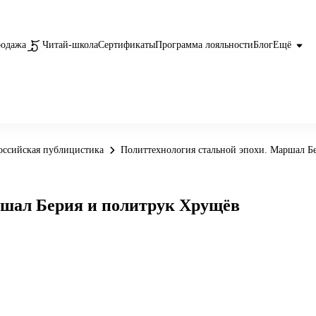
родажа
Читай-школа
Сертификаты
Программа лояльности
Блог
Ещё
оссийская публицистика
Политтехнология стальной эпохи. Маршал Б
ршал Берия и политрук Хрущёв