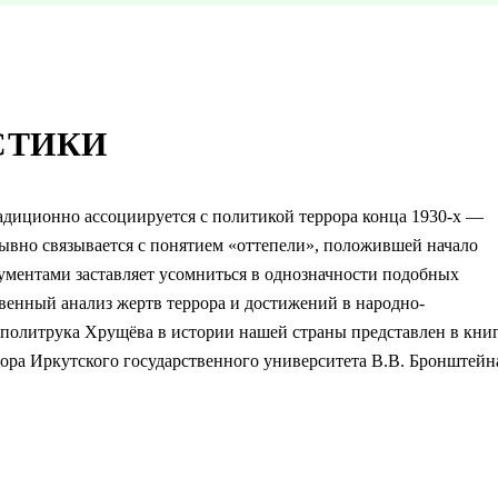
СТИКИ
адиционно ассоциируется с политикой террора конца 1930-х —
зрывно связывается с понятием «оттепели», положившей начало
кументами заставляет усомниться в однозначности подобных
твенный анализ жертв террора и достижений в народно-
 политрука Хрущёва в истории нашей страны представлен в кни
сора Иркутского государственного университета В.В. Бронштейн