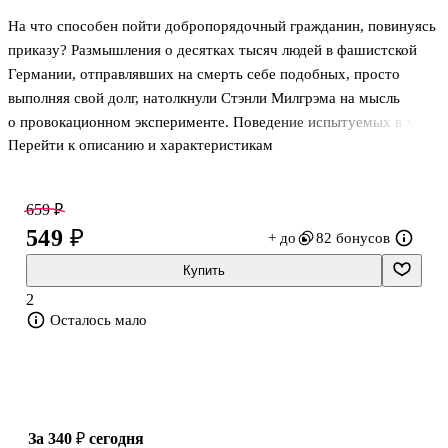
На что способен пойти добропорядочный гражданин, повинуясь
приказу? Размышления о десятках тысяч людей в фашистской
Германии, отправлявших на смерть себе подобных, просто
выполняя свой долг, натолкнули Стэнли Милгрэма на мысль
о провокационном эксперименте. Поведение испытуемых в ходе
Перейти к описанию и характеристикам
разных вариаций эксперимента неизменно подтверждало
страшные догадки Милгрэма: одни участники испытаний сурово
«наказывали» других, не пользуясь своим правом отказаться.
659 ₽
Парадокс заключается в том, что такие добродетели, как
549 ₽
+ до
82 бонусов
верность, дисциплина и самопожертвование, которые мы так
ценим в человеке, привязывают людей к самым бесчеловечным
Купить
системам власти. Но со времен нацистских лагерей смерти
2
природа человека н
Осталось мало
за 340 ₽
сегодня