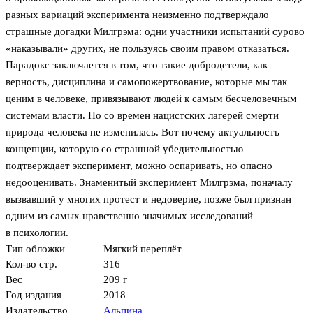
разных вариаций эксперимента неизменно подтверждало
страшные догадки Милгрэма: одни участники испытаний сурово
«наказывали» других, не пользуясь своим правом отказаться.
Парадокс заключается в том, что такие добродетели, как
верность, дисциплина и самопожертвование, которые мы так
ценим в человеке, привязывают людей к самым бесчеловечным
системам власти. Но со времен нацистских лагерей смерти
природа человека не изменилась. Вот почему актуальность
концепции, которую со страшной убедительностью
подтверждает эксперимент, можно оспаривать, но опасно
недооценивать. Знаменитый эксперимент Милгрэма, поначалу
вызвавший у многих протест и недоверие, позже был признан
одним из самых нравственно значимых исследований
в психологии.
Тип обложки
Мягкий переплёт
Кол-во стр.
316
Вес
209 г
Год издания
2018
Издательство
Альпина