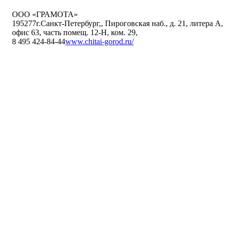
ООО «ГРАМОТА»
195277
г.Санкт-Петербург,
,
Пироговская наб., д. 21, литера А,
офис 63, часть помещ. 12-Н, ком. 29
,
8 495 424-84-44
www.chitai-gorod.ru/