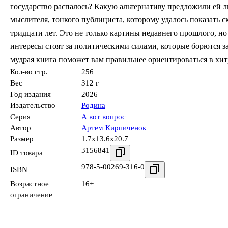
государство распалось? Какую альтернативу предложили ей л
мыслителя, тонкого публициста, которому удалось показать
тридцати лет. Это не только картины недавнего прошлого, н
интересы стоят за политическими силами, которые борются з
мудрая книга поможет вам правильнее ориентироваться в хи
Кол-во стр.
256
Вес
312 г
Год издания
2026
Издательство
Родина
Серия
А вот вопрос
Автор
Артем Кирпиченок
Размер
1.7x13.6x20.7
3156841
ID товара
978-5-00269-316-0
ISBN
Возрастное
16+
ограничение