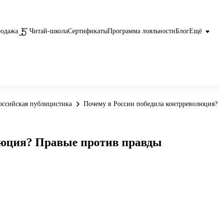
родажа
Читай-школа
Сертификаты
Программа лояльности
Блог
Ещё
оссийская публицистика
Почему в России победила контрреволюция?
люция? Правые против правды