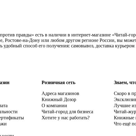
ротив правды» есть в наличии в интернет-магазине «Читай-горо
е, Ростове-на-Дону или любом другом регионе России, вы може
 удобный способ его получения: самовывоз, доставка курьером 
азин
Розничная сеть
Знаем, чт
Адреса магазинов
Скоро в п
Книжный Дозор
Эксклюзи
лата
О компании
Лучшие и
яльности
Читай-город для бизнеса
Читай-жу
ертификаты
Хотите у нас работать?
Книжные 
ажи
Что ещё п
ьности