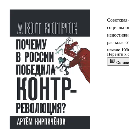
Советская 
социальног
недостижим
распалась
начале 199
Перейти к 
государств
Остави
эти вопрос
публициста
политическ
недавнего 
принципы,