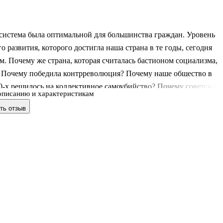
система была оптимальной для большинства граждан. Уровень
о развития, которого достигла наша страна в те годы, сегодня
. Почему же страна, которая считалась бастионом социализма,
? Почему победила контрреволюция? Почему наше общество в
0-х решилось на коллективное самоубийство? Почему советское
описанию и характеристикам
о распалось? Какую альтернативу предложили ей либералы? На
ть отзыв
ы отвечает книга яркого современного мыслителя, тонкого
, которому удалось показать скрытую суть ключевых явлений
ой жизни последних тридцати лет. Это не только картины
прошлого, но и проекция в будущее. Каким оно будет? Какие
 какие инт