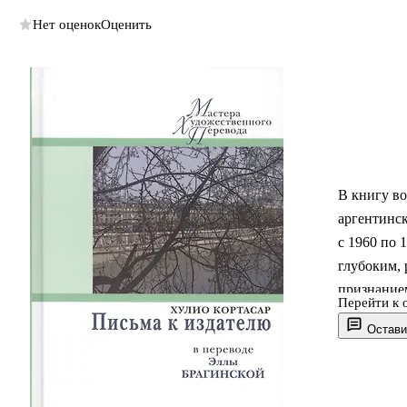
Нет оценок
Оценить
В книгу во
аргентинск
с 1960 по 
глубоким,
признание
Перейти к 
Брагинской
Остави
творчество
четырех пи
переводчиц