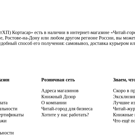
ХП) Кортасар» есть в наличии в интернет-магазине «Читай-горо
е, Ростове-на-Дону или любом другом регионе России, вы может
добный способ его получения: самовывоз, доставка курьером и
азин
Розничная сеть
Знаем, чт
Адреса магазинов
Скоро в п
Книжный Дозор
Эксклюзи
лата
О компании
Лучшие и
яльности
Читай-город для бизнеса
Читай-жу
ертификаты
Хотите у нас работать?
Книжные 
ажи
Что ещё п
ьности