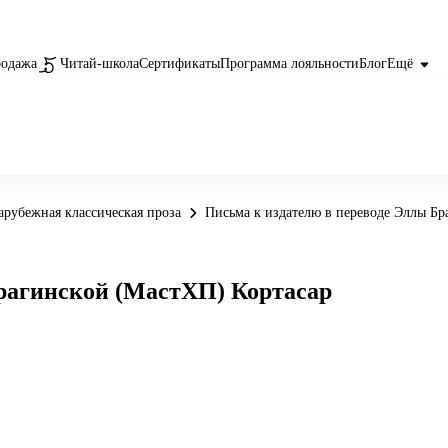
родажа
Читай-школа
Сертификаты
Программа лояльности
Блог
Ещё
арубежная классическая проза
Письма к издателю в переводе Эллы Бр
Брагинской (МастХП) Кортасар