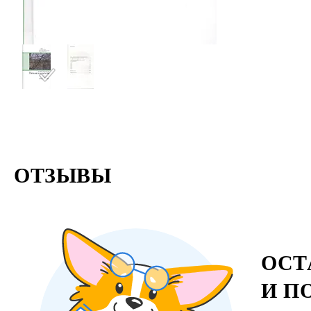
Б. В. Дуби
писем Корт
ОТЗЫВЫ
ОСТ
И П