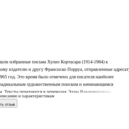
шли избранные письма Хулио Кортасара (1914-1984) к
ому издателю и другу Франсиско Порруа, отправленные адресат
1965 год. Это время было отмечено для писателя наиболее
 радикальным художественным поиском и начинающимся
м. Тексты печатаются в переводах Эллы Владимировны
описанию и характеристикам
 (1926-2010), открывшей в 1971 г. для русского читателя
ть отзыв
 Кортасара. Первая публикация семнадцати из шестидесяти
сем состоялась в журнале `Иностранная литература` при жизни
ы, в 2009 году. В сборник включены литературоведческие стать