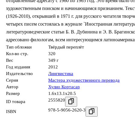
отправленные адресату с 1960 по 1965 год. Это время было 
художественным поиском и начинающимся признанием. Текс
(1926-2010), открывшей в 1971 г. для русского читателя тво
четырех писем состоялась в журнале `Иностранная литератур
литературоведческие статьи Б. В. Дубинина и Э. В. Брагинс
адресовано филологам, всем интересующимся латиноамерикан
Тип обложки
Твёрдый переплёт
Кол-во стр.
320
Вес
349 г
Год издания
2012
Издательство
Лингвистика
Серия
Мастера художественного перевода
Автор
Хулио Кортасар
Размер
1.6x13.1x20.5
2555820
ID товара
978-5-9056-2620-3
ISBN