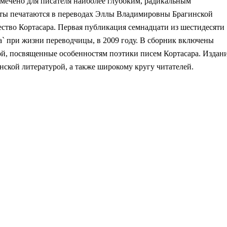
отмечено для писателя наиболее глубоким, радикальным
ты печатаются в переводах Эллы Владимировны Брагинской
рчество Кортасара. Первая публикация семнадцати из шестидесяти
а` при жизни переводчицы, в 2009 году. В сборник включены
кой, посвященные особенностям поэтики писем Кортасара. Издан
ской литературой, а также широкому кругу читателей.