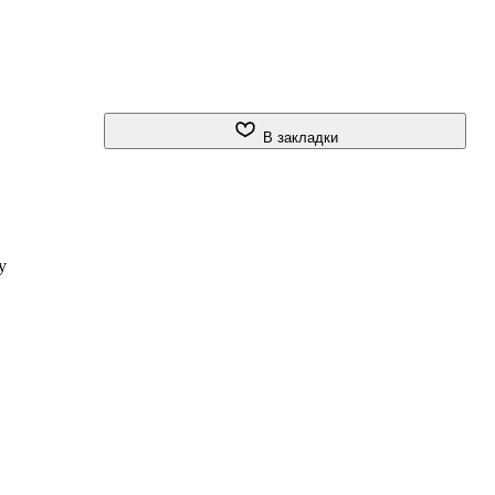
В закладки
у
и