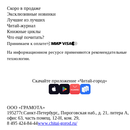
Скоро в продаже
Эксклюзивные новинки
Лучшие из лучших
Читай-журнал
Книжные циклы
Что ещё почитать?
Принимаем к оплате
На информационном ресурсе применяются
рекомендательные
технологии
.
Скачайте приложение «Читай-город»
ООО «ГРАМОТА»
195277
г.Санкт-Петербург,
,
Пироговская наб., д. 21, литера А,
офис 63, часть помещ. 12-Н, ком. 29
,
8 495 424-84-44
www.chitai-gorod.ru/