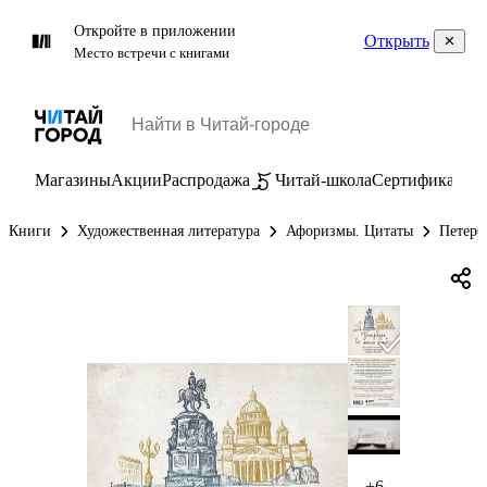
Откройте в приложении
Открыть
Место встречи с книгами
Магазины
Акции
Распродажа
Читай-школа
Сертификаты
П
Книги
Художественная литература
Афоризмы. Цитаты
Петерб
+6