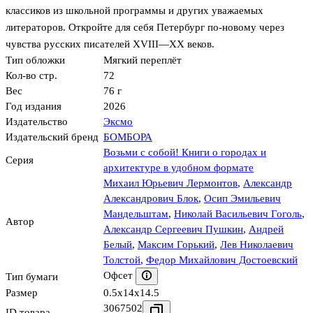
классиков из школьной программы и других уважаемых
литераторов. Откройте для себя Петербург по-новому через
чувства русских писателей XVIII—XX веков.
Тип обложки
Мягкий переплёт
Кол-во стр.
72
Вес
76 г
Год издания
2026
Издательство
Эксмо
Издательский бренд
БОМБОРА
Возьми с собой! Книги о городах и
Серия
архитектуре в удобном формате
Михаил Юрьевич Лермонтов
,
Александр
Александрович Блок
,
Осип Эмильевич
Мандельштам
,
Николай Васильевич Гоголь
,
Автор
Александр Сергеевич Пушкин
,
Андрей
Белый
,
Максим Горький
,
Лев Николаевич
Толстой
,
Федор Михайлович Достоевский
Офсет
Тип бумаги
Размер
0.5x14x14.5
3067502
ID товара