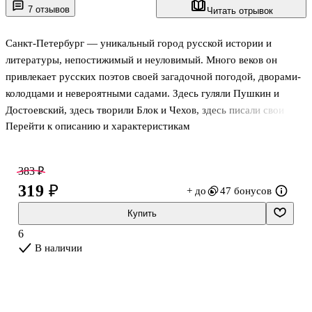
7 отзывов
Читать отрывок
Санкт-Петербург — уникальный город русской истории и
литературы, непостижимый и неуловимый. Много веков он
привлекает русских поэтов своей загадочной погодой, дворами-
колодцами и невероятными садами. Здесь гуляли Пушкин и
Достоевский, здесь творили Блок и Чехов, здесь писали свои
Перейти к описанию и характеристикам
произведения Некрасов и Белый. Невозможно не думать об
этом, когда прогуливаешься по гранитным набережным рек и
каналов, построенным еще во времена Екатерины II.
383 ₽
В сборник «Петербург, все мысли о тебе! Великие писатели о
319 ₽
+ до
47 бонусов
самом красивом городе России» вошли лучшие стихотворения,
цитаты и высказывания русских писателей о северной столице —
Купить
классиков из школьной программы и других уважаемых
6
литераторов. Откройте д
В наличии