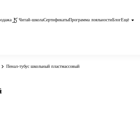
родажа
Читай-школа
Сертификаты
Программа лояльности
Блог
Ещё
Пенал-тубус школьный пластмассовый
й