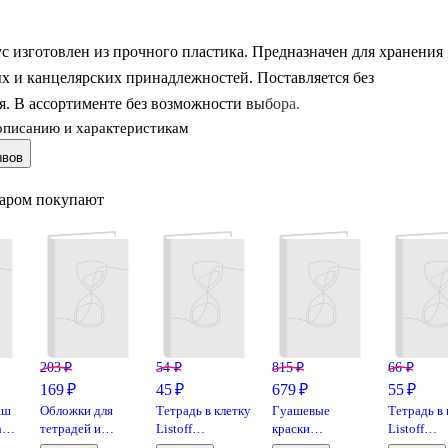
с изготовлен из прочного пластика. Предназначен для хранения
х и канцелярских принадлежностей. Поставляется без
. В ассортименте без возможности выбора.
описанию и характеристикам
ывов
варом покупают
203 ₽
54 ₽
815 ₽
66 ₽
169 ₽
45 ₽
679 ₽
55 ₽
аш
Обложки для
Тетрадь в клетку
Гуашевые
Тетрадь в 
h
тетрадей и
Listoff
краски
Listoff
дневников, 100
«Классическая
«Классика» 12
«Классиче