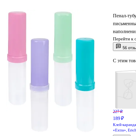
Пенал-тубу
письменны
наполнения
Перейти к 
56 отз
С этим то
227 ₽
189 ₽
Клей-каранд
«Extra», Eric
Krause, 15 г