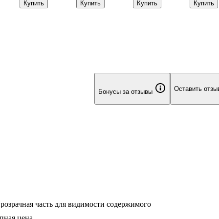
Купить
Купить
Купить
Купить
мкм, 210х350
серия» в
цветов, 20 мл,
серия» в
мм, Топ-Спин,
ассортименте,
Луч
ассортиме
10 штук
12 листов
18 листов
Оставить отзы
Бонусы за отзывы
Прозрачная часть для видимости содержимого
упная цена