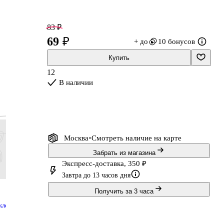
83 ₽
69 ₽
+ до
10 бонусов
Купить
12
В наличии
Москва
Смотреть наличие
на карте
Забрать из магазина
Экспресс-доставка, 350 ₽
Завтра до 13 часов дня
95 ₽
78 ₽
95 ₽
383 ₽
Получить за 3 часа
79 ₽
65 ₽
79 ₽
319 ₽
клетку
Ластик «OV24»,
Тетрадь в клетку
Шариковая
Обложк
Factis, овальный,
Listoff
ручка зелёная
тетраде
ская
мягкий
«Классическая
0,7 мм, Ordinary,
дневник