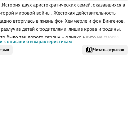
" .История двух аристократических семей, оказавшихся в
Второй мировой войны. .Жестокая действительность
адно вторглась в жизнь фон Хеммерле и фон Бингенов,
 разлучив детей с родителями, лишив крова и родины,
что было так дорого сердцу, - однако ничто не смогло
и к описанию и характеристикам
ь их гордый, свободолюбивый дух, убить жажду жизни и
отзыв
Читать отрывок
растоптать их честность и человечность. Страх,
ьная опасность, скитания по миру, горечь утрат, -
 представить себе беды и страдания, которые выпали на
лагородному Николасу фон Бингену и нежной,
енной Марианне фон Хеммерле. Однако надежда на
 давала им силы, даже когда, казалось бы, все уже было
но… но по