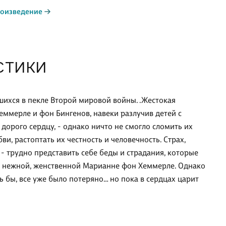
роизведение
СТИКИ
вшихся в пекле Второй мировой войны. .Жестокая
еммерле и фон Бингенов, навеки разлучив детей с
 дорого сердцу, - однако ничто не смогло сломить их
и, растоптать их честность и человечность. Страх,
, - трудно представить себе беды и страдания, которые
и нежной, женственной Марианне фон Хеммерле. Однако
ь бы, все уже было потеряно… но пока в сердцах царит