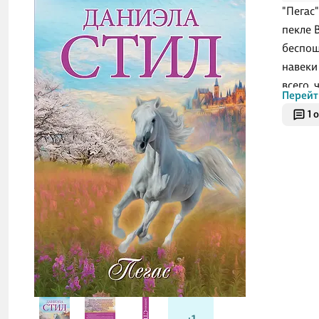
"Пегас
пекле 
беспощ
навеки
всего, 
Перейт
сломит
1 
любви, 
смертел
трудно
долю б
женств
лучшее
потеря