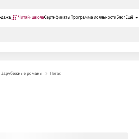
одажа
Читай-школа
Сертификаты
Программа лояльности
Блог
Ещё
Зарубежные романы
Пегас